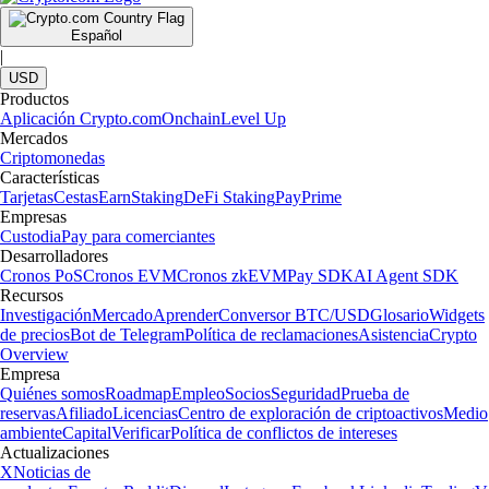
Español
|
USD
Productos
Aplicación Crypto.com
Onchain
Level Up
Mercados
Criptomonedas
Características
Tarjetas
Cestas
Earn
Staking
DeFi Staking
Pay
Prime
Empresas
Custodia
Pay para comerciantes
Desarrolladores
Cronos PoS
Cronos EVM
Cronos zkEVM
Pay SDK
AI Agent SDK
Recursos
Investigación
Mercado
Aprender
Conversor BTC/USD
Glosario
Widgets
de precios
Bot de Telegram
Política de reclamaciones
Asistencia
Crypto
Overview
Empresa
Quiénes somos
Roadmap
Empleo
Socios
Seguridad
Prueba de
reservas
Afiliado
Licencias
Centro de exploración de criptoactivos
Medio
ambiente
Capital
Verificar
Política de conflictos de intereses
Actualizaciones
X
Noticias de