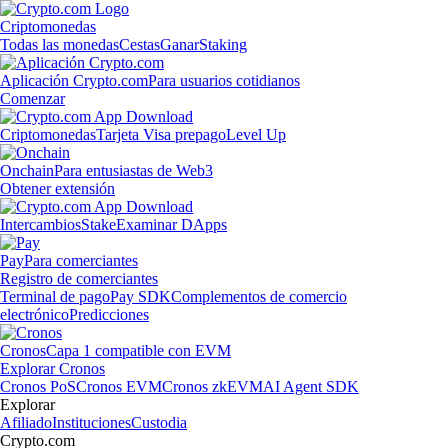
Criptomonedas
Todas las monedas
Cestas
Ganar
Staking
Aplicación Crypto.com
Para usuarios cotidianos
Comenzar
Criptomonedas
Tarjeta Visa prepago
Level Up
Onchain
Para entusiastas de Web3
Obtener extensión
Intercambios
Stake
Examinar DApps
Pay
Para comerciantes
Registro de comerciantes
Terminal de pago
Pay SDK
Complementos de comercio
electrónico
Predicciones
Cronos
Capa 1 compatible con EVM
Explorar Cronos
Cronos PoS
Cronos EVM
Cronos zkEVM
AI Agent SDK
Explorar
Afiliado
Instituciones
Custodia
Crypto.com