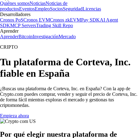
Quiénes somos
Noticias
Noticias de
productos
Eventos
Empleo
Socios
Seguridad
Licencias
Desarrolladores
Cronos PoS
Cronos EVM
Cronos zkEVM
Pay SDK
AI Agent
SDK
MCP Servers
Trading Skill Repo
Aprender
Aprender
Bitcoin
Investigación
Mercado
CRIPTO
Tu plataforma de Corteva, Inc.
fiable en España
¿Buscas una plataforma de Corteva, Inc. en España? Con la app de
Crypto.com puedes comprar, vender y seguir el precio de Corteva, Inc.
de forma fácil mientras exploras el mercado y gestionas tus
criptomonedas.
Empieza ahora
Por qué elegir nuestra plataforma de