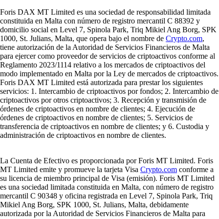
Foris DAX MT Limited es una sociedad de responsabilidad limitada
constituida en Malta con número de registro mercantil C 88392 y
domicilio social en Level 7, Spinola Park, Triq Mikiel Ang Borg, SPK
1000, St. Julians, Malta, que opera bajo el nombre de
Crypto.com
,
tiene autorización de la Autoridad de Servicios Financieros de Malta
para ejercer como proveedor de servicios de criptoactivos conforme al
Reglamento 2023/1114 relativo a los mercados de criptoactivos del
modo implementado en Malta por la Ley de mercados de criptoactivos.
Foris DAX MT Limited está autorizada para prestar los siguientes
servicios: 1. Intercambio de criptoactivos por fondos; 2. Intercambio de
criptoactivos por otros criptoactivos; 3. Recepción y transmisión de
órdenes de criptoactivos en nombre de clientes; 4. Ejecución de
órdenes de criptoactivos en nombre de clientes; 5. Servicios de
transferencia de criptoactivos en nombre de clientes; y 6. Custodia y
administración de criptoactivos en nombre de clientes.
La Cuenta de Efectivo es proporcionada por Foris MT Limited. Foris
MT Limited emite y promueve la tarjeta Visa
Crypto.com
conforme a
su licencia de miembro principal de Visa (emisión). Foris MT Limited
es una sociedad limitada constituida en Malta, con número de registro
mercantil C 90348 y oficina registrada en Level 7, Spinola Park, Triq
Mikiel Ang Borg, SPK 1000, St. Julians, Malta, debidamente
autorizada por la Autoridad de Servicios Financieros de Malta para