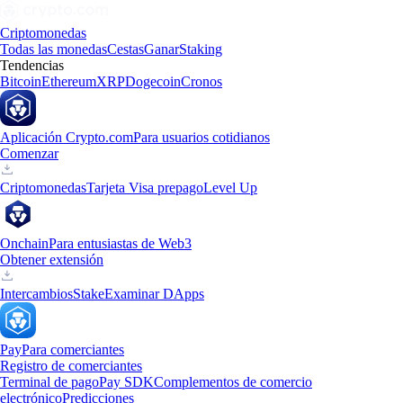
Criptomonedas
Todas las monedas
Cestas
Ganar
Staking
Tendencias
Bitcoin
Ethereum
XRP
Dogecoin
Cronos
Aplicación Crypto.com
Para usuarios cotidianos
Comenzar
Criptomonedas
Tarjeta Visa prepago
Level Up
Onchain
Para entusiastas de Web3
Obtener extensión
Intercambios
Stake
Examinar DApps
Pay
Para comerciantes
Registro de comerciantes
Terminal de pago
Pay SDK
Complementos de comercio
electrónico
Predicciones