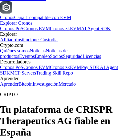
Cronos
Capa 1 compatible con EVM
Explorar Cronos
Cronos PoS
Cronos EVM
Cronos zkEVM
AI Agent SDK
Explorar
Afiliado
Instituciones
Custodia
Crypto.com
Quiénes somos
Noticias
Noticias de
productos
Eventos
Empleo
Socios
Seguridad
Licencias
Desarrolladores
Cronos PoS
Cronos EVM
Cronos zkEVM
Pay SDK
AI Agent
SDK
MCP Servers
Trading Skill Repo
Aprender
Aprender
Bitcoin
Investigación
Mercado
CRIPTO
Tu plataforma de CRISPR
Therapeutics AG fiable en
España