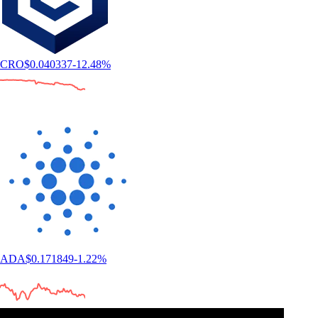
CRO
$
0.040337
-12.48
%
ADA
$
0.171849
-1.22
%