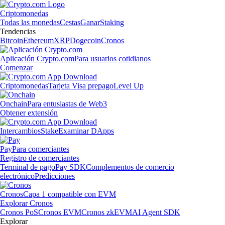
Criptomonedas
Todas las monedas
Cestas
Ganar
Staking
Tendencias
Bitcoin
Ethereum
XRP
Dogecoin
Cronos
Aplicación Crypto.com
Para usuarios cotidianos
Comenzar
Criptomonedas
Tarjeta Visa prepago
Level Up
Onchain
Para entusiastas de Web3
Obtener extensión
Intercambios
Stake
Examinar DApps
Pay
Para comerciantes
Registro de comerciantes
Terminal de pago
Pay SDK
Complementos de comercio
electrónico
Predicciones
Cronos
Capa 1 compatible con EVM
Explorar Cronos
Cronos PoS
Cronos EVM
Cronos zkEVM
AI Agent SDK
Explorar