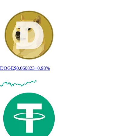
DOGE
$
0.060823
+
0.98
%