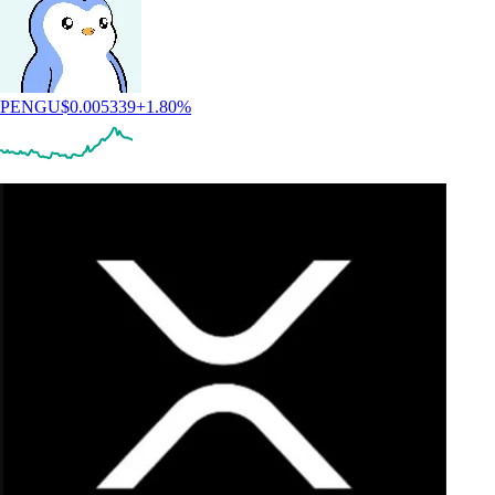
PENGU
$
0.005339
+
1.80
%