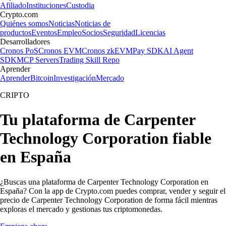
Afiliado
Instituciones
Custodia
Crypto.com
Quiénes somos
Noticias
Noticias de
productos
Eventos
Empleo
Socios
Seguridad
Licencias
Desarrolladores
Cronos PoS
Cronos EVM
Cronos zkEVM
Pay SDK
AI Agent
SDK
MCP Servers
Trading Skill Repo
Aprender
Aprender
Bitcoin
Investigación
Mercado
CRIPTO
Tu plataforma de Carpenter
Technology Corporation fiable
en España
¿Buscas una plataforma de Carpenter Technology Corporation en
España? Con la app de Crypto.com puedes comprar, vender y seguir el
precio de Carpenter Technology Corporation de forma fácil mientras
exploras el mercado y gestionas tus criptomonedas.