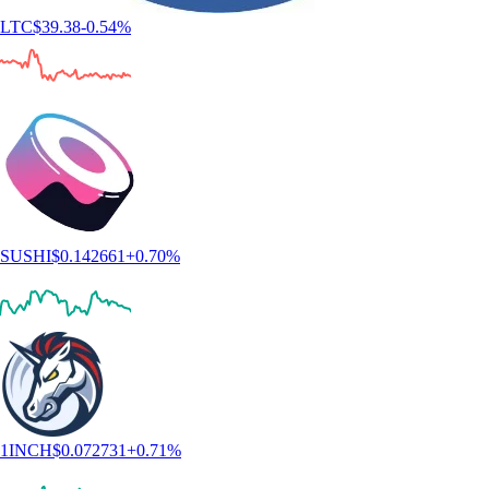
LTC
$
39.38
-0.54
%
SUSHI
$
0.142661
+
0.70
%
1INCH
$
0.072731
+
0.71
%