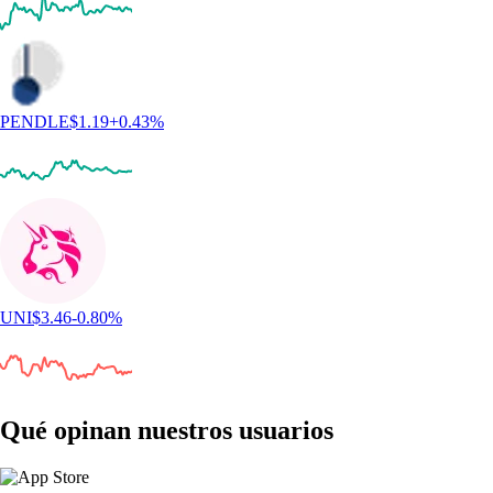
PENDLE
$
1.19
+
0.43
%
UNI
$
3.46
-0.80
%
Qué opinan nuestros usuarios