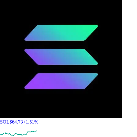
SOL
$
64.73
+
1.51
%