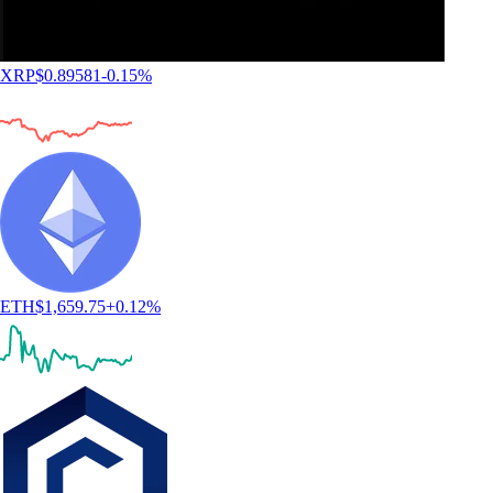
XRP
$
0.89581
-0.15
%
ETH
$
1,659.75
+
0.12
%