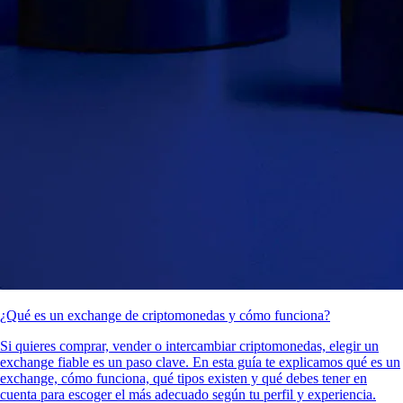
¿Qué es un exchange de criptomonedas y cómo funciona?
Si quieres comprar, vender o intercambiar criptomonedas, elegir un
exchange fiable es un paso clave. En esta guía te explicamos qué es un
exchange, cómo funciona, qué tipos existen y qué debes tener en
cuenta para escoger el más adecuado según tu perfil y experiencia.