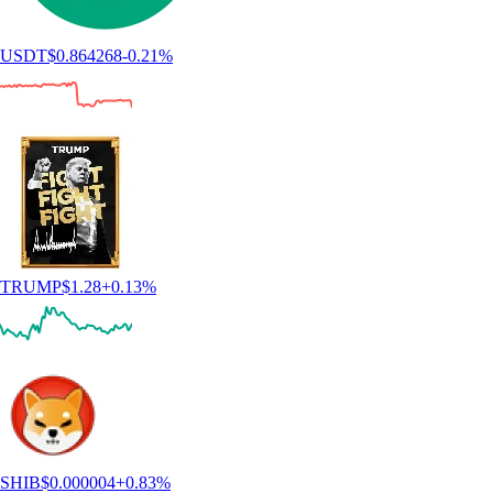
USDT
$
0.864268
-0.21
%
TRUMP
$
1.28
+
0.13
%
SHIB
$
0.000004
+
0.83
%