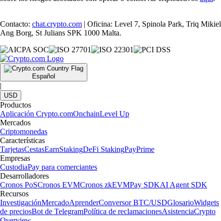
Contacto:
chat.crypto.com
| Oficina: Level 7, Spinola Park, Triq Mikiel
Ang Borg, St Julians SPK 1000 Malta.
Español
|
USD
Productos
Aplicación Crypto.com
Onchain
Level Up
Mercados
Criptomonedas
Características
Tarjetas
Cestas
Earn
Staking
DeFi Staking
Pay
Prime
Empresas
Custodia
Pay para comerciantes
Desarrolladores
Cronos PoS
Cronos EVM
Cronos zkEVM
Pay SDK
AI Agent SDK
Recursos
Investigación
Mercado
Aprender
Conversor BTC/USD
Glosario
Widgets
de precios
Bot de Telegram
Política de reclamaciones
Asistencia
Crypto
Overview