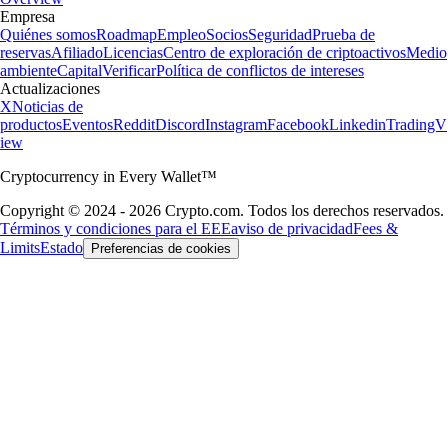
Empresa
Quiénes somos
Roadmap
Empleo
Socios
Seguridad
Prueba de
reservas
Afiliado
Licencias
Centro de exploración de criptoactivos
Medio
ambiente
Capital
Verificar
Política de conflictos de intereses
Actualizaciones
X
Noticias de
productos
Eventos
Reddit
Discord
Instagram
Facebook
Linkedin
TradingV
iew
Cryptocurrency in Every Wallet™
Copyright © 2024 - 2026 Crypto.com. Todos los derechos reservados.
Términos y condiciones para el EEE
aviso de privacidad
Fees &
Limits
Estado
Preferencias de cookies