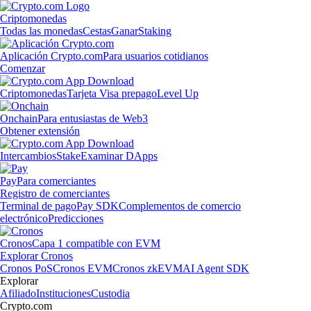
Criptomonedas
Todas las monedas
Cestas
Ganar
Staking
Aplicación Crypto.com
Para usuarios cotidianos
Comenzar
Criptomonedas
Tarjeta Visa prepago
Level Up
Onchain
Para entusiastas de Web3
Obtener extensión
Intercambios
Stake
Examinar DApps
Pay
Para comerciantes
Registro de comerciantes
Terminal de pago
Pay SDK
Complementos de comercio
electrónico
Predicciones
Cronos
Capa 1 compatible con EVM
Explorar Cronos
Cronos PoS
Cronos EVM
Cronos zkEVM
AI Agent SDK
Explorar
Afiliado
Instituciones
Custodia
Crypto.com