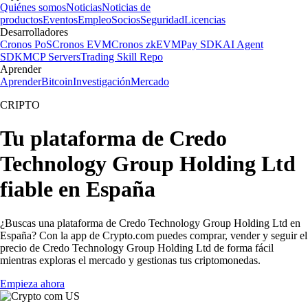
Quiénes somos
Noticias
Noticias de
productos
Eventos
Empleo
Socios
Seguridad
Licencias
Desarrolladores
Cronos PoS
Cronos EVM
Cronos zkEVM
Pay SDK
AI Agent
SDK
MCP Servers
Trading Skill Repo
Aprender
Aprender
Bitcoin
Investigación
Mercado
CRIPTO
Tu plataforma de Credo
Technology Group Holding Ltd
fiable en España
¿Buscas una plataforma de Credo Technology Group Holding Ltd en
España? Con la app de Crypto.com puedes comprar, vender y seguir el
precio de Credo Technology Group Holding Ltd de forma fácil
mientras exploras el mercado y gestionas tus criptomonedas.
Empieza ahora