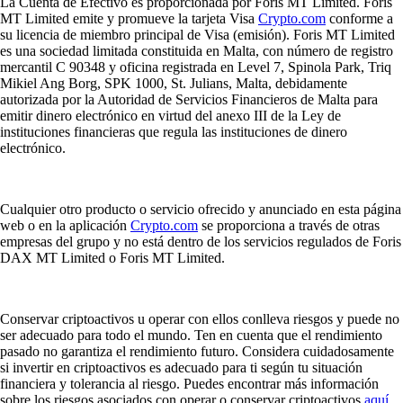
La Cuenta de Efectivo es proporcionada por Foris MT Limited. Foris
MT Limited emite y promueve la tarjeta Visa
Crypto.com
conforme a
su licencia de miembro principal de Visa (emisión). Foris MT Limited
es una sociedad limitada constituida en Malta, con número de registro
mercantil C 90348 y oficina registrada en Level 7, Spinola Park, Triq
Mikiel Ang Borg, SPK 1000, St. Julians, Malta, debidamente
autorizada por la Autoridad de Servicios Financieros de Malta para
emitir dinero electrónico en virtud del anexo III de la Ley de
instituciones financieras que regula las instituciones de dinero
electrónico.
Cualquier otro producto o servicio ofrecido y anunciado en esta página
web o en la aplicación
Crypto.com
se proporciona a través de otras
empresas del grupo y no está dentro de los servicios regulados de Foris
DAX MT Limited o Foris MT Limited.
Conservar criptoactivos u operar con ellos conlleva riesgos y puede no
ser adecuado para todo el mundo. Ten en cuenta que el rendimiento
pasado no garantiza el rendimiento futuro. Considera cuidadosamente
si invertir en criptoactivos es adecuado para ti según tu situación
financiera y tolerancia al riesgo. Puedes encontrar más información
sobre los riesgos asociados con operar o conservar criptoactivos
aquí
.