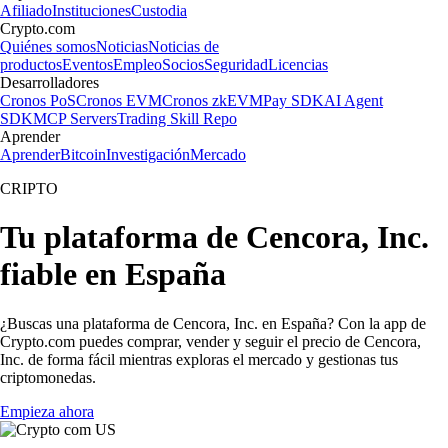
Afiliado
Instituciones
Custodia
Crypto.com
Quiénes somos
Noticias
Noticias de
productos
Eventos
Empleo
Socios
Seguridad
Licencias
Desarrolladores
Cronos PoS
Cronos EVM
Cronos zkEVM
Pay SDK
AI Agent
SDK
MCP Servers
Trading Skill Repo
Aprender
Aprender
Bitcoin
Investigación
Mercado
CRIPTO
Tu plataforma de Cencora, Inc.
fiable en España
¿Buscas una plataforma de Cencora, Inc. en España? Con la app de
Crypto.com puedes comprar, vender y seguir el precio de Cencora,
Inc. de forma fácil mientras exploras el mercado y gestionas tus
criptomonedas.
Empieza ahora