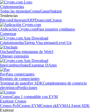
Criptomonedas
Todas las monedas
Cestas
Ganar
Staking
Tendencias
Bitcoin
Ethereum
XRP
Dogecoin
Cronos
Aplicación Crypto.com
Para usuarios cotidianos
Comenzar
Criptomonedas
Tarjeta Visa prepago
Level Up
Onchain
Para entusiastas de Web3
Obtener extensión
Intercambios
Stake
Examinar DApps
Pay
Para comerciantes
Registro de comerciantes
Terminal de pago
Pay SDK
Complementos de comercio
electrónico
Predicciones
Cronos
Capa 1 compatible con EVM
Explorar Cronos
Cronos PoS
Cronos EVM
Cronos zkEVM
AI Agent SDK
Explorar