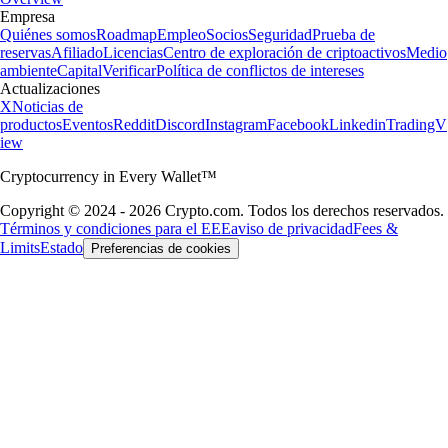
Empresa
Quiénes somos
Roadmap
Empleo
Socios
Seguridad
Prueba de
reservas
Afiliado
Licencias
Centro de exploración de criptoactivos
Medio
ambiente
Capital
Verificar
Política de conflictos de intereses
Actualizaciones
X
Noticias de
productos
Eventos
Reddit
Discord
Instagram
Facebook
Linkedin
TradingV
iew
Cryptocurrency in Every Wallet™
Copyright © 2024 - 2026 Crypto.com. Todos los derechos reservados.
Términos y condiciones para el EEE
aviso de privacidad
Fees &
Limits
Estado
Preferencias de cookies