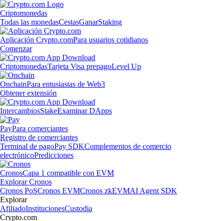
Criptomonedas
Todas las monedas
Cestas
Ganar
Staking
Aplicación Crypto.com
Para usuarios cotidianos
Comenzar
Criptomonedas
Tarjeta Visa prepago
Level Up
Onchain
Para entusiastas de Web3
Obtener extensión
Intercambios
Stake
Examinar DApps
Pay
Para comerciantes
Registro de comerciantes
Terminal de pago
Pay SDK
Complementos de comercio
electrónico
Predicciones
Cronos
Capa 1 compatible con EVM
Explorar Cronos
Cronos PoS
Cronos EVM
Cronos zkEVM
AI Agent SDK
Explorar
Afiliado
Instituciones
Custodia
Crypto.com