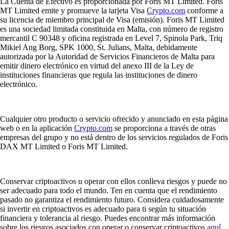
La Cuenta de Efectivo es proporcionada por Foris MT Limited. Foris
MT Limited emite y promueve la tarjeta Visa
Crypto.com
conforme a
su licencia de miembro principal de Visa (emisión). Foris MT Limited
es una sociedad limitada constituida en Malta, con número de registro
mercantil C 90348 y oficina registrada en Level 7, Spinola Park, Triq
Mikiel Ang Borg, SPK 1000, St. Julians, Malta, debidamente
autorizada por la Autoridad de Servicios Financieros de Malta para
emitir dinero electrónico en virtud del anexo III de la Ley de
instituciones financieras que regula las instituciones de dinero
electrónico.
Cualquier otro producto o servicio ofrecido y anunciado en esta página
web o en la aplicación
Crypto.com
se proporciona a través de otras
empresas del grupo y no está dentro de los servicios regulados de Foris
DAX MT Limited o Foris MT Limited.
Conservar criptoactivos u operar con ellos conlleva riesgos y puede no
ser adecuado para todo el mundo. Ten en cuenta que el rendimiento
pasado no garantiza el rendimiento futuro. Considera cuidadosamente
si invertir en criptoactivos es adecuado para ti según tu situación
financiera y tolerancia al riesgo. Puedes encontrar más información
sobre los riesgos asociados con operar o conservar criptoactivos
aquí
.