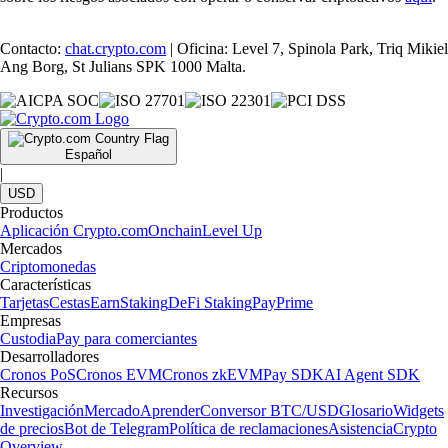
Contacto:
chat.crypto.com
| Oficina: Level 7, Spinola Park, Triq Mikiel
Ang Borg, St Julians SPK 1000 Malta.
Español
|
USD
Productos
Aplicación Crypto.com
Onchain
Level Up
Mercados
Criptomonedas
Características
Tarjetas
Cestas
Earn
Staking
DeFi Staking
Pay
Prime
Empresas
Custodia
Pay para comerciantes
Desarrolladores
Cronos PoS
Cronos EVM
Cronos zkEVM
Pay SDK
AI Agent SDK
Recursos
Investigación
Mercado
Aprender
Conversor BTC/USD
Glosario
Widgets
de precios
Bot de Telegram
Política de reclamaciones
Asistencia
Crypto
Overview