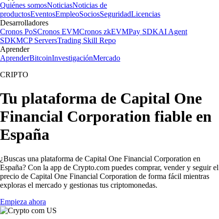
Quiénes somos
Noticias
Noticias de
productos
Eventos
Empleo
Socios
Seguridad
Licencias
Desarrolladores
Cronos PoS
Cronos EVM
Cronos zkEVM
Pay SDK
AI Agent
SDK
MCP Servers
Trading Skill Repo
Aprender
Aprender
Bitcoin
Investigación
Mercado
CRIPTO
Tu plataforma de Capital One
Financial Corporation fiable en
España
¿Buscas una plataforma de Capital One Financial Corporation en
España? Con la app de Crypto.com puedes comprar, vender y seguir el
precio de Capital One Financial Corporation de forma fácil mientras
exploras el mercado y gestionas tus criptomonedas.
Empieza ahora