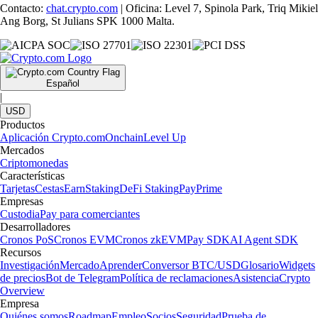
Contacto:
chat.crypto.com
| Oficina: Level 7, Spinola Park, Triq Mikiel
Ang Borg, St Julians SPK 1000 Malta.
Español
|
USD
Productos
Aplicación Crypto.com
Onchain
Level Up
Mercados
Criptomonedas
Características
Tarjetas
Cestas
Earn
Staking
DeFi Staking
Pay
Prime
Empresas
Custodia
Pay para comerciantes
Desarrolladores
Cronos PoS
Cronos EVM
Cronos zkEVM
Pay SDK
AI Agent SDK
Recursos
Investigación
Mercado
Aprender
Conversor BTC/USD
Glosario
Widgets
de precios
Bot de Telegram
Política de reclamaciones
Asistencia
Crypto
Overview
Empresa
Quiénes somos
Roadmap
Empleo
Socios
Seguridad
Prueba de