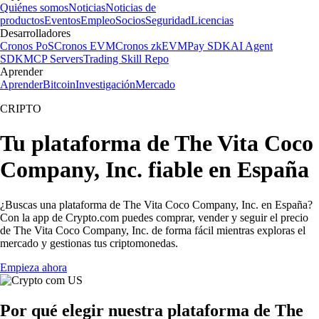
Quiénes somos
Noticias
Noticias de
productos
Eventos
Empleo
Socios
Seguridad
Licencias
Desarrolladores
Cronos PoS
Cronos EVM
Cronos zkEVM
Pay SDK
AI Agent
SDK
MCP Servers
Trading Skill Repo
Aprender
Aprender
Bitcoin
Investigación
Mercado
CRIPTO
Tu plataforma de The Vita Coco
Company, Inc. fiable en España
¿Buscas una plataforma de The Vita Coco Company, Inc. en España?
Con la app de Crypto.com puedes comprar, vender y seguir el precio
de The Vita Coco Company, Inc. de forma fácil mientras exploras el
mercado y gestionas tus criptomonedas.
Empieza ahora
Por qué elegir nuestra plataforma de The