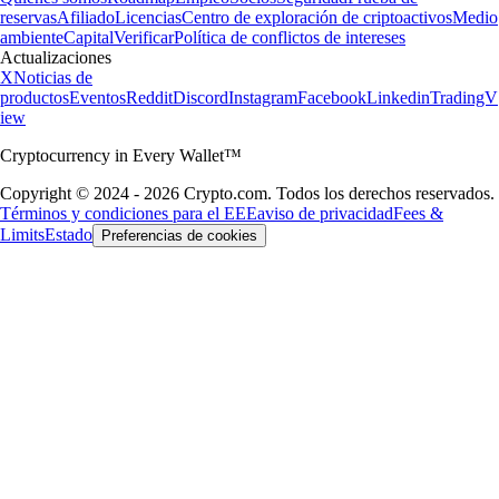
reservas
Afiliado
Licencias
Centro de exploración de criptoactivos
Medio
ambiente
Capital
Verificar
Política de conflictos de intereses
Actualizaciones
X
Noticias de
productos
Eventos
Reddit
Discord
Instagram
Facebook
Linkedin
TradingV
iew
Cryptocurrency in Every Wallet™
Copyright © 2024 - 2026 Crypto.com. Todos los derechos reservados.
Términos y condiciones para el EEE
aviso de privacidad
Fees &
Limits
Estado
Preferencias de cookies