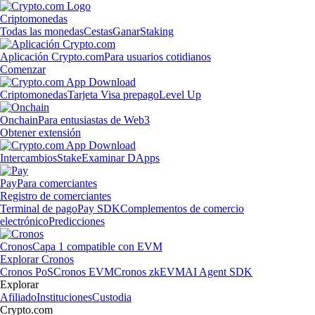
Criptomonedas
Todas las monedas
Cestas
Ganar
Staking
Aplicación Crypto.com
Para usuarios cotidianos
Comenzar
Criptomonedas
Tarjeta Visa prepago
Level Up
Onchain
Para entusiastas de Web3
Obtener extensión
Intercambios
Stake
Examinar DApps
Pay
Para comerciantes
Registro de comerciantes
Terminal de pago
Pay SDK
Complementos de comercio
electrónico
Predicciones
Cronos
Capa 1 compatible con EVM
Explorar Cronos
Cronos PoS
Cronos EVM
Cronos zkEVM
AI Agent SDK
Explorar
Afiliado
Instituciones
Custodia
Crypto.com