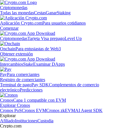
Criptomonedas
Todas las monedas
Cestas
Ganar
Staking
Aplicación Crypto.com
Para usuarios cotidianos
Comenzar
Criptomonedas
Tarjeta Visa prepago
Level Up
Onchain
Para entusiastas de Web3
Obtener extensión
Intercambios
Stake
Examinar DApps
Pay
Para comerciantes
Registro de comerciantes
Terminal de pago
Pay SDK
Complementos de comercio
electrónico
Predicciones
Cronos
Capa 1 compatible con EVM
Explorar Cronos
Cronos PoS
Cronos EVM
Cronos zkEVM
AI Agent SDK
Explorar
Afiliado
Instituciones
Custodia
Crypto.com