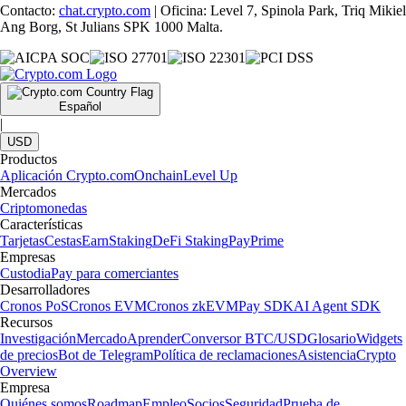
Contacto:
chat.crypto.com
| Oficina: Level 7, Spinola Park, Triq Mikiel
Ang Borg, St Julians SPK 1000 Malta.
Español
|
USD
Productos
Aplicación Crypto.com
Onchain
Level Up
Mercados
Criptomonedas
Características
Tarjetas
Cestas
Earn
Staking
DeFi Staking
Pay
Prime
Empresas
Custodia
Pay para comerciantes
Desarrolladores
Cronos PoS
Cronos EVM
Cronos zkEVM
Pay SDK
AI Agent SDK
Recursos
Investigación
Mercado
Aprender
Conversor BTC/USD
Glosario
Widgets
de precios
Bot de Telegram
Política de reclamaciones
Asistencia
Crypto
Overview
Empresa
Quiénes somos
Roadmap
Empleo
Socios
Seguridad
Prueba de