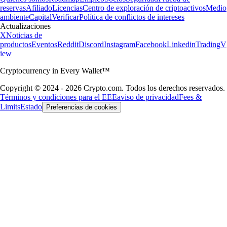
reservas
Afiliado
Licencias
Centro de exploración de criptoactivos
Medio
ambiente
Capital
Verificar
Política de conflictos de intereses
Actualizaciones
X
Noticias de
productos
Eventos
Reddit
Discord
Instagram
Facebook
Linkedin
TradingV
iew
Cryptocurrency in Every Wallet™
Copyright © 2024 - 2026 Crypto.com. Todos los derechos reservados.
Términos y condiciones para el EEE
aviso de privacidad
Fees &
Limits
Estado
Preferencias de cookies