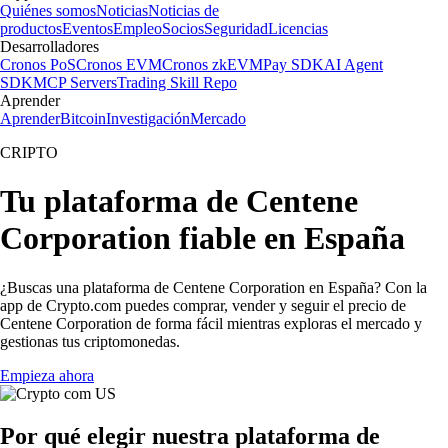
Quiénes somos
Noticias
Noticias de
productos
Eventos
Empleo
Socios
Seguridad
Licencias
Desarrolladores
Cronos PoS
Cronos EVM
Cronos zkEVM
Pay SDK
AI Agent
SDK
MCP Servers
Trading Skill Repo
Aprender
Aprender
Bitcoin
Investigación
Mercado
CRIPTO
Tu plataforma de Centene
Corporation fiable en España
¿Buscas una plataforma de Centene Corporation en España? Con la
app de Crypto.com puedes comprar, vender y seguir el precio de
Centene Corporation de forma fácil mientras exploras el mercado y
gestionas tus criptomonedas.
Empieza ahora
Por qué elegir nuestra plataforma de