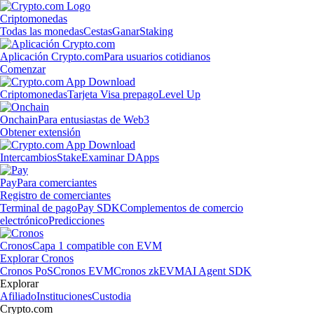
Criptomonedas
Todas las monedas
Cestas
Ganar
Staking
Aplicación Crypto.com
Para usuarios cotidianos
Comenzar
Criptomonedas
Tarjeta Visa prepago
Level Up
Onchain
Para entusiastas de Web3
Obtener extensión
Intercambios
Stake
Examinar DApps
Pay
Para comerciantes
Registro de comerciantes
Terminal de pago
Pay SDK
Complementos de comercio
electrónico
Predicciones
Cronos
Capa 1 compatible con EVM
Explorar Cronos
Cronos PoS
Cronos EVM
Cronos zkEVM
AI Agent SDK
Explorar
Afiliado
Instituciones
Custodia
Crypto.com