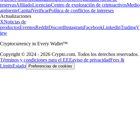
reservas
Afiliado
Licencias
Centro de exploración de criptoactivos
Medio
ambiente
Capital
Verificar
Política de conflictos de intereses
Actualizaciones
X
Noticias de
productos
Eventos
Reddit
Discord
Instagram
Facebook
Linkedin
TradingV
iew
Cryptocurrency in Every Wallet™
Copyright © 2024 - 2026 Crypto.com. Todos los derechos reservados.
Términos y condiciones para el EEE
aviso de privacidad
Fees &
Limits
Estado
Preferencias de cookies