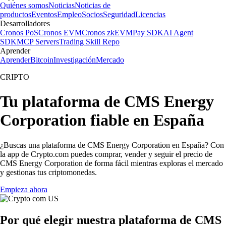
Quiénes somos
Noticias
Noticias de
productos
Eventos
Empleo
Socios
Seguridad
Licencias
Desarrolladores
Cronos PoS
Cronos EVM
Cronos zkEVM
Pay SDK
AI Agent
SDK
MCP Servers
Trading Skill Repo
Aprender
Aprender
Bitcoin
Investigación
Mercado
CRIPTO
Tu plataforma de CMS Energy
Corporation fiable en España
¿Buscas una plataforma de CMS Energy Corporation en España? Con
la app de Crypto.com puedes comprar, vender y seguir el precio de
CMS Energy Corporation de forma fácil mientras exploras el mercado
y gestionas tus criptomonedas.
Empieza ahora
Por qué elegir nuestra plataforma de CMS