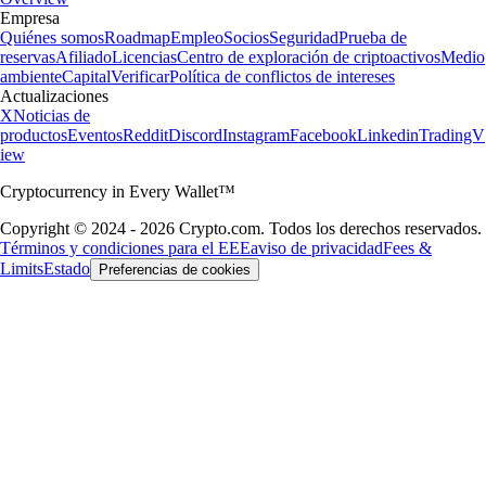
Empresa
Quiénes somos
Roadmap
Empleo
Socios
Seguridad
Prueba de
reservas
Afiliado
Licencias
Centro de exploración de criptoactivos
Medio
ambiente
Capital
Verificar
Política de conflictos de intereses
Actualizaciones
X
Noticias de
productos
Eventos
Reddit
Discord
Instagram
Facebook
Linkedin
TradingV
iew
Cryptocurrency in Every Wallet™
Copyright © 2024 - 2026 Crypto.com. Todos los derechos reservados.
Términos y condiciones para el EEE
aviso de privacidad
Fees &
Limits
Estado
Preferencias de cookies