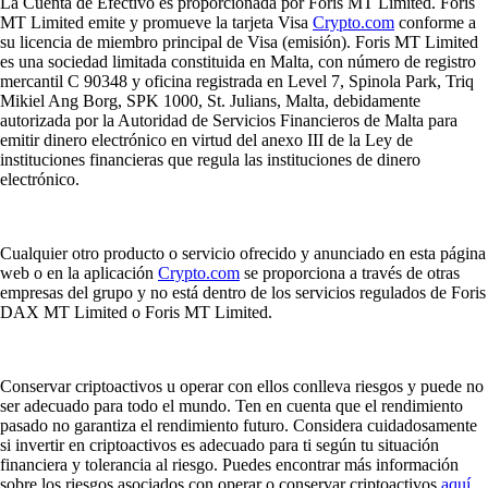
La Cuenta de Efectivo es proporcionada por Foris MT Limited. Foris
MT Limited emite y promueve la tarjeta Visa
Crypto.com
conforme a
su licencia de miembro principal de Visa (emisión). Foris MT Limited
es una sociedad limitada constituida en Malta, con número de registro
mercantil C 90348 y oficina registrada en Level 7, Spinola Park, Triq
Mikiel Ang Borg, SPK 1000, St. Julians, Malta, debidamente
autorizada por la Autoridad de Servicios Financieros de Malta para
emitir dinero electrónico en virtud del anexo III de la Ley de
instituciones financieras que regula las instituciones de dinero
electrónico.
Cualquier otro producto o servicio ofrecido y anunciado en esta página
web o en la aplicación
Crypto.com
se proporciona a través de otras
empresas del grupo y no está dentro de los servicios regulados de Foris
DAX MT Limited o Foris MT Limited.
Conservar criptoactivos u operar con ellos conlleva riesgos y puede no
ser adecuado para todo el mundo. Ten en cuenta que el rendimiento
pasado no garantiza el rendimiento futuro. Considera cuidadosamente
si invertir en criptoactivos es adecuado para ti según tu situación
financiera y tolerancia al riesgo. Puedes encontrar más información
sobre los riesgos asociados con operar o conservar criptoactivos
aquí
.