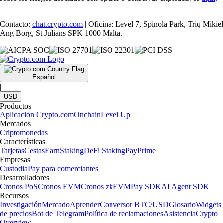
Contacto:
chat.crypto.com
| Oficina: Level 7, Spinola Park, Triq Mikiel
Ang Borg, St Julians SPK 1000 Malta.
Español
|
USD
Productos
Aplicación Crypto.com
Onchain
Level Up
Mercados
Criptomonedas
Características
Tarjetas
Cestas
Earn
Staking
DeFi Staking
Pay
Prime
Empresas
Custodia
Pay para comerciantes
Desarrolladores
Cronos PoS
Cronos EVM
Cronos zkEVM
Pay SDK
AI Agent SDK
Recursos
Investigación
Mercado
Aprender
Conversor BTC/USD
Glosario
Widgets
de precios
Bot de Telegram
Política de reclamaciones
Asistencia
Crypto
Overview