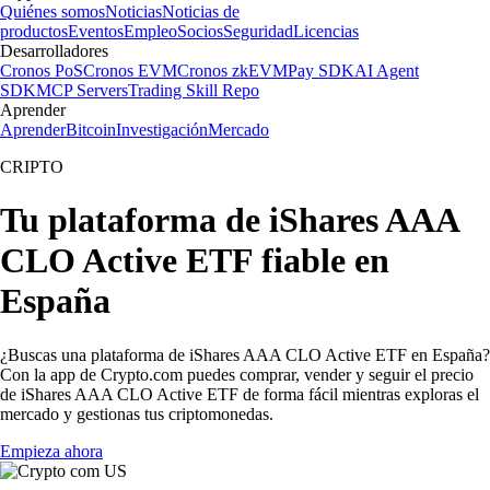
Quiénes somos
Noticias
Noticias de
productos
Eventos
Empleo
Socios
Seguridad
Licencias
Desarrolladores
Cronos PoS
Cronos EVM
Cronos zkEVM
Pay SDK
AI Agent
SDK
MCP Servers
Trading Skill Repo
Aprender
Aprender
Bitcoin
Investigación
Mercado
CRIPTO
Tu plataforma de iShares AAA
CLO Active ETF fiable en
España
¿Buscas una plataforma de iShares AAA CLO Active ETF en España?
Con la app de Crypto.com puedes comprar, vender y seguir el precio
de iShares AAA CLO Active ETF de forma fácil mientras exploras el
mercado y gestionas tus criptomonedas.
Empieza ahora