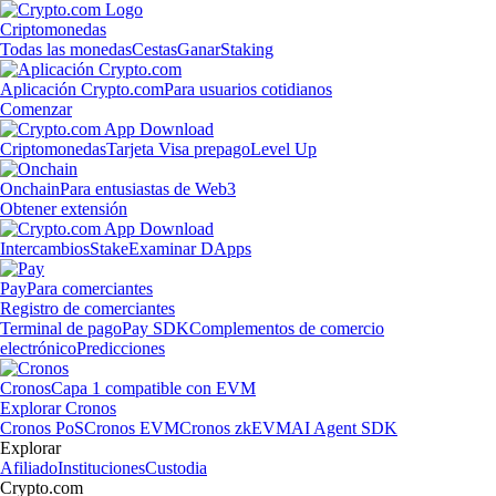
Criptomonedas
Todas las monedas
Cestas
Ganar
Staking
Aplicación Crypto.com
Para usuarios cotidianos
Comenzar
Criptomonedas
Tarjeta Visa prepago
Level Up
Onchain
Para entusiastas de Web3
Obtener extensión
Intercambios
Stake
Examinar DApps
Pay
Para comerciantes
Registro de comerciantes
Terminal de pago
Pay SDK
Complementos de comercio
electrónico
Predicciones
Cronos
Capa 1 compatible con EVM
Explorar Cronos
Cronos PoS
Cronos EVM
Cronos zkEVM
AI Agent SDK
Explorar
Afiliado
Instituciones
Custodia
Crypto.com