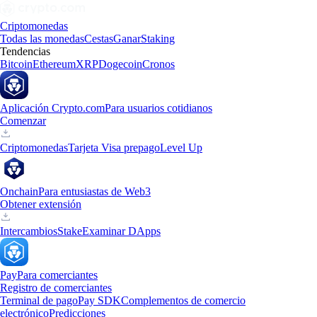
Criptomonedas
Todas las monedas
Cestas
Ganar
Staking
Tendencias
Bitcoin
Ethereum
XRP
Dogecoin
Cronos
Aplicación Crypto.com
Para usuarios cotidianos
Comenzar
Criptomonedas
Tarjeta Visa prepago
Level Up
Onchain
Para entusiastas de Web3
Obtener extensión
Intercambios
Stake
Examinar DApps
Pay
Para comerciantes
Registro de comerciantes
Terminal de pago
Pay SDK
Complementos de comercio
electrónico
Predicciones