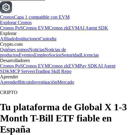
Cronos
Capa 1 compatible con EVM
Explorar Cronos
Cronos PoS
Cronos EVM
Cronos zkEVM
AI Agent SDK
Explorar
Afiliado
Instituciones
Custodia
Crypto.com
Quiénes somos
Noticias
Noticias de
productos
Eventos
Empleo
Socios
Seguridad
Licencias
Desarrolladores
Cronos PoS
Cronos EVM
Cronos zkEVM
Pay SDK
AI Agent
SDK
MCP Servers
Trading Skill Repo
Aprender
Aprender
Bitcoin
Investigación
Mercado
CRIPTO
Tu plataforma de Global X 1-3
Month T-Bill ETF fiable en
España