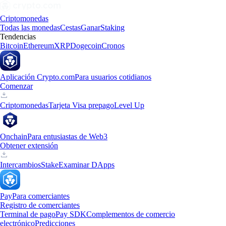
Criptomonedas
Todas las monedas
Cestas
Ganar
Staking
Tendencias
Bitcoin
Ethereum
XRP
Dogecoin
Cronos
Aplicación Crypto.com
Para usuarios cotidianos
Comenzar
Criptomonedas
Tarjeta Visa prepago
Level Up
Onchain
Para entusiastas de Web3
Obtener extensión
Intercambios
Stake
Examinar DApps
Pay
Para comerciantes
Registro de comerciantes
Terminal de pago
Pay SDK
Complementos de comercio
electrónico
Predicciones