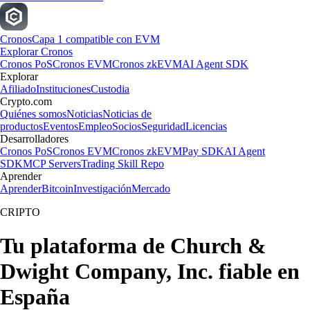
Cronos
Capa 1 compatible con EVM
Explorar Cronos
Cronos PoS
Cronos EVM
Cronos zkEVM
AI Agent SDK
Explorar
Afiliado
Instituciones
Custodia
Crypto.com
Quiénes somos
Noticias
Noticias de
productos
Eventos
Empleo
Socios
Seguridad
Licencias
Desarrolladores
Cronos PoS
Cronos EVM
Cronos zkEVM
Pay SDK
AI Agent
SDK
MCP Servers
Trading Skill Repo
Aprender
Aprender
Bitcoin
Investigación
Mercado
CRIPTO
Tu plataforma de Church &
Dwight Company, Inc. fiable en
España