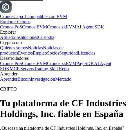
Cronos
Capa 1 compatible con EVM
Explorar Cronos
Cronos PoS
Cronos EVM
Cronos zkEVM
AI Agent SDK
Explorar
Afiliado
Instituciones
Custodia
Crypto.com
Quiénes somos
Noticias
Noticias de
productos
Eventos
Empleo
Socios
Seguridad
Licencias
Desarrolladores
Cronos PoS
Cronos EVM
Cronos zkEVM
Pay SDK
AI Agent
SDK
MCP Servers
Trading Skill Repo
Aprender
Aprender
Bitcoin
Investigación
Mercado
CRIPTO
Tu plataforma de CF Industries
Holdings, Inc. fiable en España
¿Buscas una plataforma de CF Industries Holdings, Inc. en España?