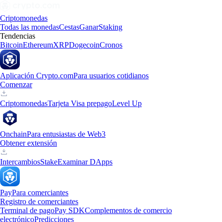
Criptomonedas
Todas las monedas
Cestas
Ganar
Staking
Tendencias
Bitcoin
Ethereum
XRP
Dogecoin
Cronos
Aplicación Crypto.com
Para usuarios cotidianos
Comenzar
Criptomonedas
Tarjeta Visa prepago
Level Up
Onchain
Para entusiastas de Web3
Obtener extensión
Intercambios
Stake
Examinar DApps
Pay
Para comerciantes
Registro de comerciantes
Terminal de pago
Pay SDK
Complementos de comercio
electrónico
Predicciones