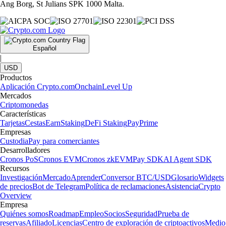
Ang Borg, St Julians SPK 1000 Malta.
Español
|
USD
Productos
Aplicación Crypto.com
Onchain
Level Up
Mercados
Criptomonedas
Características
Tarjetas
Cestas
Earn
Staking
DeFi Staking
Pay
Prime
Empresas
Custodia
Pay para comerciantes
Desarrolladores
Cronos PoS
Cronos EVM
Cronos zkEVM
Pay SDK
AI Agent SDK
Recursos
Investigación
Mercado
Aprender
Conversor BTC/USD
Glosario
Widgets
de precios
Bot de Telegram
Política de reclamaciones
Asistencia
Crypto
Overview
Empresa
Quiénes somos
Roadmap
Empleo
Socios
Seguridad
Prueba de
reservas
Afiliado
Licencias
Centro de exploración de criptoactivos
Medio