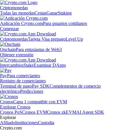
Criptomonedas
Todas las monedas
Cestas
Ganar
Staking
Aplicación Crypto.com
Para usuarios cotidianos
Comenzar
Criptomonedas
Tarjeta Visa prepago
Level Up
Onchain
Para entusiastas de Web3
Obtener extensión
Intercambios
Stake
Examinar DApps
Pay
Para comerciantes
Registro de comerciantes
Terminal de pago
Pay SDK
Complementos de comercio
electrónico
Predicciones
Cronos
Capa 1 compatible con EVM
Explorar Cronos
Cronos PoS
Cronos EVM
Cronos zkEVM
AI Agent SDK
Explorar
Afiliado
Instituciones
Custodia
Crypto.com