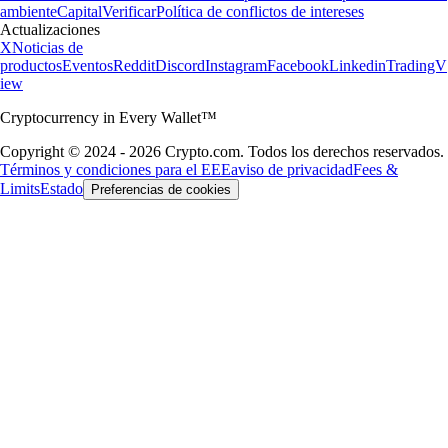
ambiente
Capital
Verificar
Política de conflictos de intereses
Actualizaciones
X
Noticias de
productos
Eventos
Reddit
Discord
Instagram
Facebook
Linkedin
TradingV
iew
Cryptocurrency in Every Wallet™
Copyright © 2024 - 2026 Crypto.com. Todos los derechos reservados.
Términos y condiciones para el EEE
aviso de privacidad
Fees &
Limits
Estado
Preferencias de cookies