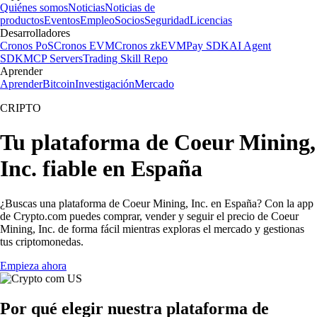
Quiénes somos
Noticias
Noticias de
productos
Eventos
Empleo
Socios
Seguridad
Licencias
Desarrolladores
Cronos PoS
Cronos EVM
Cronos zkEVM
Pay SDK
AI Agent
SDK
MCP Servers
Trading Skill Repo
Aprender
Aprender
Bitcoin
Investigación
Mercado
CRIPTO
Tu plataforma de Coeur Mining,
Inc. fiable en España
¿Buscas una plataforma de Coeur Mining, Inc. en España? Con la app
de Crypto.com puedes comprar, vender y seguir el precio de Coeur
Mining, Inc. de forma fácil mientras exploras el mercado y gestionas
tus criptomonedas.
Empieza ahora
Por qué elegir nuestra plataforma de