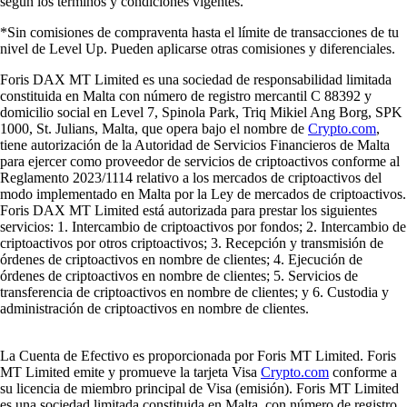
según los términos y condiciones vigentes.
*Sin comisiones de compraventa hasta el límite de transacciones de tu
nivel de Level Up. Pueden aplicarse otras comisiones y diferenciales.
Foris DAX MT Limited es una sociedad de responsabilidad limitada
constituida en Malta con número de registro mercantil C 88392 y
domicilio social en Level 7, Spinola Park, Triq Mikiel Ang Borg, SPK
1000, St. Julians, Malta, que opera bajo el nombre de
Crypto.com
,
tiene autorización de la Autoridad de Servicios Financieros de Malta
para ejercer como proveedor de servicios de criptoactivos conforme al
Reglamento 2023/1114 relativo a los mercados de criptoactivos del
modo implementado en Malta por la Ley de mercados de criptoactivos.
Foris DAX MT Limited está autorizada para prestar los siguientes
servicios: 1. Intercambio de criptoactivos por fondos; 2. Intercambio de
criptoactivos por otros criptoactivos; 3. Recepción y transmisión de
órdenes de criptoactivos en nombre de clientes; 4. Ejecución de
órdenes de criptoactivos en nombre de clientes; 5. Servicios de
transferencia de criptoactivos en nombre de clientes; y 6. Custodia y
administración de criptoactivos en nombre de clientes.
La Cuenta de Efectivo es proporcionada por Foris MT Limited. Foris
MT Limited emite y promueve la tarjeta Visa
Crypto.com
conforme a
su licencia de miembro principal de Visa (emisión). Foris MT Limited
es una sociedad limitada constituida en Malta, con número de registro