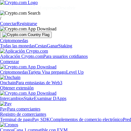
Mercados
Particulares
Empresas
Descubrir
/
Conectar
Registrarse
Criptomonedas
Todas las monedas
Cestas
Ganar
Staking
Aplicación Crypto.com
Para usuarios cotidianos
Comenzar
Criptomonedas
Tarjeta Visa prepago
Level Up
Onchain
Para entusiastas de Web3
Obtener extensión
Intercambios
Stake
Examinar DApps
Pay
Para comerciantes
Registro de comerciantes
Terminal de pago
Pay SDK
Complementos de comercio electrónico
Pred
Cronos
Capa 1 compatible con EVM