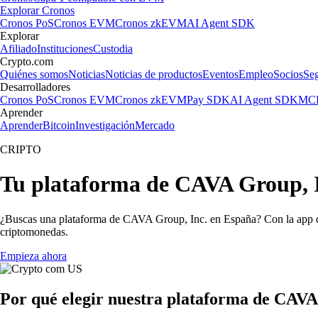
Explorar Cronos
Cronos PoS
Cronos EVM
Cronos zkEVM
AI Agent SDK
Explorar
Afiliado
Instituciones
Custodia
Crypto.com
Quiénes somos
Noticias
Noticias de productos
Eventos
Empleo
Socios
Se
Desarrolladores
Cronos PoS
Cronos EVM
Cronos zkEVM
Pay SDK
AI Agent SDK
MCP
Aprender
Aprender
Bitcoin
Investigación
Mercado
CRIPTO
Tu plataforma de CAVA Group, I
¿Buscas una plataforma de CAVA Group, Inc. en España? Con la app de
criptomonedas.
Empieza ahora
Por qué elegir nuestra plataforma de CAVA