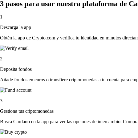
3 pasos para usar nuestra plataforma de C
1
Descarga la app
Obtén la app de Crypto.com y verifica tu identidad en minutos directa
2
Deposita fondos
Añade fondos en euros o transfiere criptomonedas a tu cuenta para emp
3
Gestiona tus criptomonedas
Busca Cardano en la app para ver las opciones de intercambio. Compra,