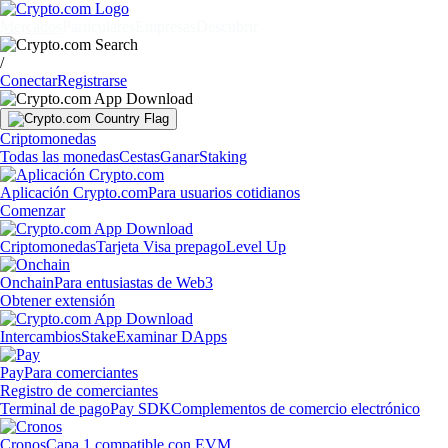
Mercados
Particulares
Empresas
Descubrir
/
Conectar
Registrarse
Criptomonedas
Todas las monedas
Cestas
Ganar
Staking
Aplicación Crypto.com
Para usuarios cotidianos
Comenzar
Criptomonedas
Tarjeta Visa prepago
Level Up
Onchain
Para entusiastas de Web3
Obtener extensión
Intercambios
Stake
Examinar DApps
Pay
Para comerciantes
Registro de comerciantes
Terminal de pago
Pay SDK
Complementos de comercio electrónico
Cronos
Capa 1 compatible con EVM