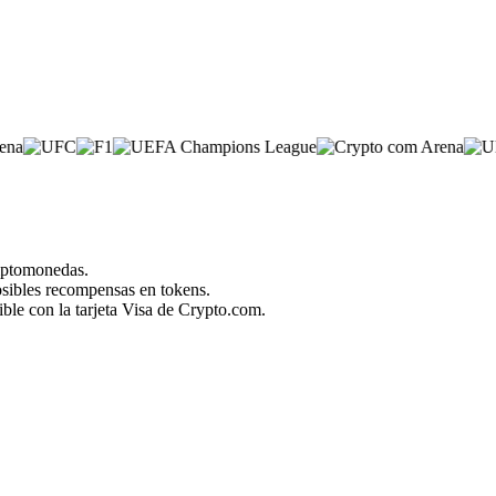
riptomonedas.
posibles recompensas en tokens.
ble con la tarjeta Visa de Crypto.com.