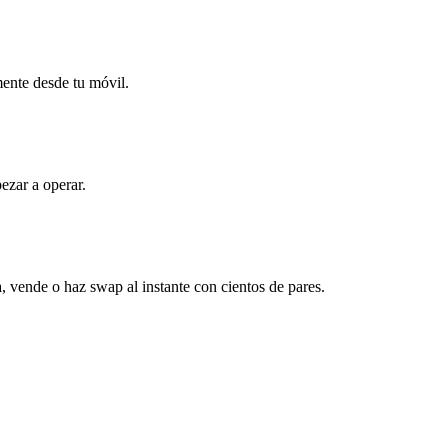
mente desde tu móvil.
ezar a operar.
 vende o haz swap al instante con cientos de pares.