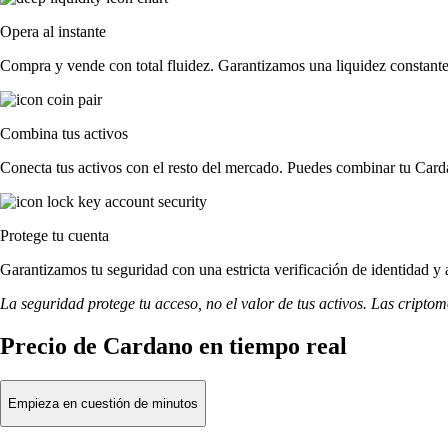
Opera al instante
Compra y vende con total fluidez. Garantizamos una liquidez constante 
Combina tus activos
Conecta tus activos con el resto del mercado. Puedes combinar tu Card
Protege tu cuenta
Garantizamos tu seguridad con una estricta verificación de identidad y
La seguridad protege tu acceso, no el valor de tus activos. Las cripto
Precio de Cardano en tiempo real
Empieza en cuestión de minutos