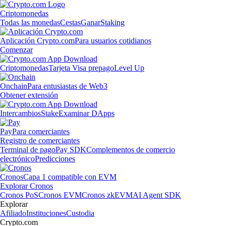
Criptomonedas
Todas las monedas
Cestas
Ganar
Staking
Aplicación Crypto.com
Para usuarios cotidianos
Comenzar
Criptomonedas
Tarjeta Visa prepago
Level Up
Onchain
Para entusiastas de Web3
Obtener extensión
Intercambios
Stake
Examinar DApps
Pay
Para comerciantes
Registro de comerciantes
Terminal de pago
Pay SDK
Complementos de comercio
electrónico
Predicciones
Cronos
Capa 1 compatible con EVM
Explorar Cronos
Cronos PoS
Cronos EVM
Cronos zkEVM
AI Agent SDK
Explorar
Afiliado
Instituciones
Custodia
Crypto.com