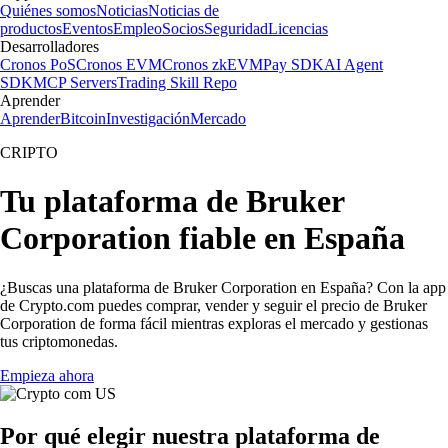
Quiénes somos
Noticias
Noticias de
productos
Eventos
Empleo
Socios
Seguridad
Licencias
Desarrolladores
Cronos PoS
Cronos EVM
Cronos zkEVM
Pay SDK
AI Agent
SDK
MCP Servers
Trading Skill Repo
Aprender
Aprender
Bitcoin
Investigación
Mercado
CRIPTO
Tu plataforma de Bruker
Corporation fiable en España
¿Buscas una plataforma de Bruker Corporation en España? Con la app
de Crypto.com puedes comprar, vender y seguir el precio de Bruker
Corporation de forma fácil mientras exploras el mercado y gestionas
tus criptomonedas.
Empieza ahora
Por qué elegir nuestra plataforma de