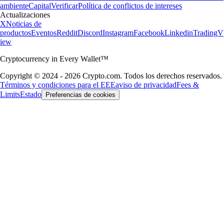
ambiente
Capital
Verificar
Política de conflictos de intereses
Actualizaciones
X
Noticias de
productos
Eventos
Reddit
Discord
Instagram
Facebook
Linkedin
TradingV
iew
Cryptocurrency in Every Wallet™
Copyright © 2024 - 2026 Crypto.com. Todos los derechos reservados.
Términos y condiciones para el EEE
aviso de privacidad
Fees &
Limits
Estado
Preferencias de cookies