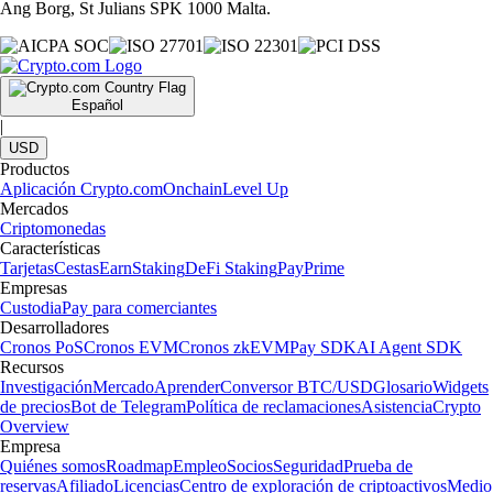
Ang Borg, St Julians SPK 1000 Malta.
Español
|
USD
Productos
Aplicación Crypto.com
Onchain
Level Up
Mercados
Criptomonedas
Características
Tarjetas
Cestas
Earn
Staking
DeFi Staking
Pay
Prime
Empresas
Custodia
Pay para comerciantes
Desarrolladores
Cronos PoS
Cronos EVM
Cronos zkEVM
Pay SDK
AI Agent SDK
Recursos
Investigación
Mercado
Aprender
Conversor BTC/USD
Glosario
Widgets
de precios
Bot de Telegram
Política de reclamaciones
Asistencia
Crypto
Overview
Empresa
Quiénes somos
Roadmap
Empleo
Socios
Seguridad
Prueba de
reservas
Afiliado
Licencias
Centro de exploración de criptoactivos
Medio