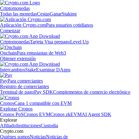
Criptomonedas
Todas las monedas
Cestas
Ganar
Staking
Aplicación Crypto.com
Para usuarios cotidianos
Comenzar
Criptomonedas
Tarjeta Visa prepago
Level Up
Onchain
Para entusiastas de Web3
Obtener extensión
Intercambios
Stake
Examinar DApps
Pay
Para comerciantes
Registro de comerciantes
Terminal de pago
Pay SDK
Complementos de comercio electrónico
Cronos
Capa 1 compatible con EVM
Explorar Cronos
Cronos PoS
Cronos EVM
Cronos zkEVM
AI Agent SDK
Explorar
Afiliado
Instituciones
Custodia
Crypto.com
Quiénes somos
Noticias
Noticias de