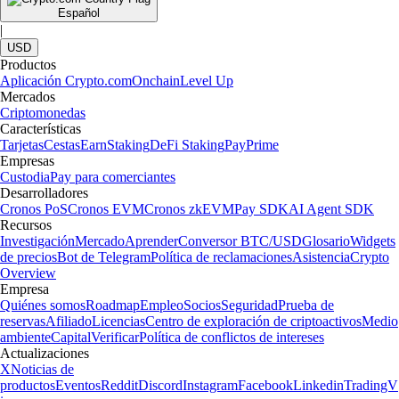
Español
|
USD
Productos
Aplicación Crypto.com
Onchain
Level Up
Mercados
Criptomonedas
Características
Tarjetas
Cestas
Earn
Staking
DeFi Staking
Pay
Prime
Empresas
Custodia
Pay para comerciantes
Desarrolladores
Cronos PoS
Cronos EVM
Cronos zkEVM
Pay SDK
AI Agent SDK
Recursos
Investigación
Mercado
Aprender
Conversor BTC/USD
Glosario
Widgets
de precios
Bot de Telegram
Política de reclamaciones
Asistencia
Crypto
Overview
Empresa
Quiénes somos
Roadmap
Empleo
Socios
Seguridad
Prueba de
reservas
Afiliado
Licencias
Centro de exploración de criptoactivos
Medio
ambiente
Capital
Verificar
Política de conflictos de intereses
Actualizaciones
X
Noticias de
productos
Eventos
Reddit
Discord
Instagram
Facebook
Linkedin
TradingV