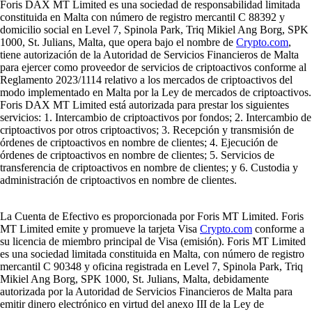
Foris DAX MT Limited es una sociedad de responsabilidad limitada
constituida en Malta con número de registro mercantil C 88392 y
domicilio social en Level 7, Spinola Park, Triq Mikiel Ang Borg, SPK
1000, St. Julians, Malta, que opera bajo el nombre de
Crypto.com
,
tiene autorización de la Autoridad de Servicios Financieros de Malta
para ejercer como proveedor de servicios de criptoactivos conforme al
Reglamento 2023/1114 relativo a los mercados de criptoactivos del
modo implementado en Malta por la Ley de mercados de criptoactivos.
Foris DAX MT Limited está autorizada para prestar los siguientes
servicios: 1. Intercambio de criptoactivos por fondos; 2. Intercambio de
criptoactivos por otros criptoactivos; 3. Recepción y transmisión de
órdenes de criptoactivos en nombre de clientes; 4. Ejecución de
órdenes de criptoactivos en nombre de clientes; 5. Servicios de
transferencia de criptoactivos en nombre de clientes; y 6. Custodia y
administración de criptoactivos en nombre de clientes.
La Cuenta de Efectivo es proporcionada por Foris MT Limited. Foris
MT Limited emite y promueve la tarjeta Visa
Crypto.com
conforme a
su licencia de miembro principal de Visa (emisión). Foris MT Limited
es una sociedad limitada constituida en Malta, con número de registro
mercantil C 90348 y oficina registrada en Level 7, Spinola Park, Triq
Mikiel Ang Borg, SPK 1000, St. Julians, Malta, debidamente
autorizada por la Autoridad de Servicios Financieros de Malta para
emitir dinero electrónico en virtud del anexo III de la Ley de