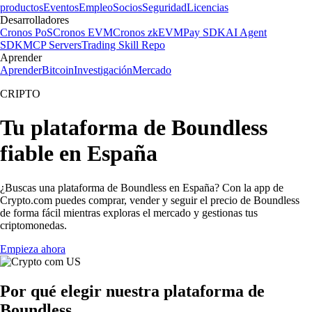
productos
Eventos
Empleo
Socios
Seguridad
Licencias
Desarrolladores
Cronos PoS
Cronos EVM
Cronos zkEVM
Pay SDK
AI Agent
SDK
MCP Servers
Trading Skill Repo
Aprender
Aprender
Bitcoin
Investigación
Mercado
CRIPTO
Tu plataforma de Boundless
fiable en España
¿Buscas una plataforma de Boundless en España? Con la app de
Crypto.com puedes comprar, vender y seguir el precio de Boundless
de forma fácil mientras exploras el mercado y gestionas tus
criptomonedas.
Empieza ahora
Por qué elegir nuestra plataforma de
Boundless