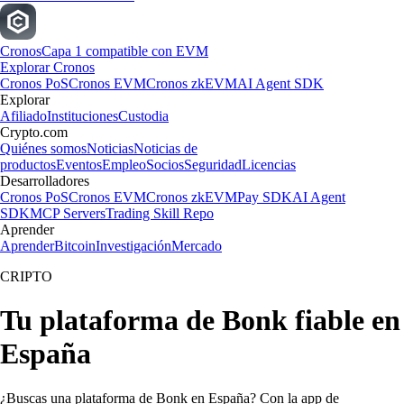
Cronos
Capa 1 compatible con EVM
Explorar Cronos
Cronos PoS
Cronos EVM
Cronos zkEVM
AI Agent SDK
Explorar
Afiliado
Instituciones
Custodia
Crypto.com
Quiénes somos
Noticias
Noticias de
productos
Eventos
Empleo
Socios
Seguridad
Licencias
Desarrolladores
Cronos PoS
Cronos EVM
Cronos zkEVM
Pay SDK
AI Agent
SDK
MCP Servers
Trading Skill Repo
Aprender
Aprender
Bitcoin
Investigación
Mercado
CRIPTO
Tu plataforma de Bonk fiable en
España
¿Buscas una plataforma de Bonk en España? Con la app de