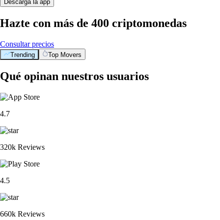
Descarga la app
Hazte con más de 400 criptomonedas
Consultar precios
Trending
Top Movers
Qué opinan nuestros usuarios
4.7
320k Reviews
4.5
660k Reviews