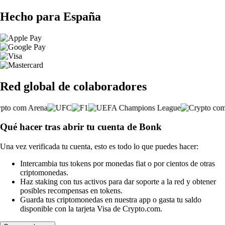
Hecho para España
Red global de colaboradores
Qué hacer tras abrir tu cuenta de Bonk
Una vez verificada tu cuenta, esto es todo lo que puedes hacer:
Intercambia tus tokens por monedas fiat o por cientos de otras
criptomonedas.
Haz staking con tus activos para dar soporte a la red y obtener
posibles recompensas en tokens.
Guarda tus criptomonedas en nuestra app o gasta tu saldo
disponible con la tarjeta Visa de Crypto.com.