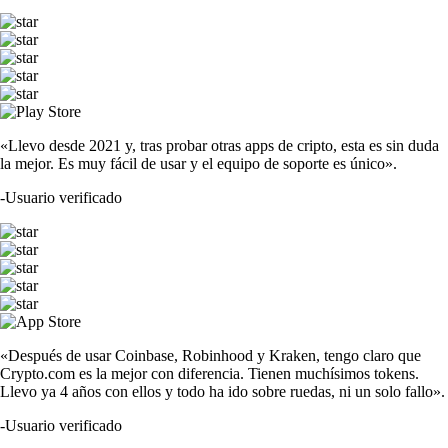
«Llevo desde 2021 y, tras probar otras apps de cripto, esta es sin duda
la mejor. Es muy fácil de usar y el equipo de soporte es único».
-
Usuario verificado
«Después de usar Coinbase, Robinhood y Kraken, tengo claro que
Crypto.com es la mejor con diferencia. Tienen muchísimos tokens.
Llevo ya 4 años con ellos y todo ha ido sobre ruedas, ni un solo fallo».
-
Usuario verificado