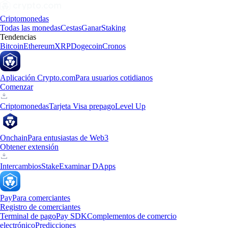
Criptomonedas
Todas las monedas
Cestas
Ganar
Staking
Tendencias
Bitcoin
Ethereum
XRP
Dogecoin
Cronos
Aplicación Crypto.com
Para usuarios cotidianos
Comenzar
Criptomonedas
Tarjeta Visa prepago
Level Up
Onchain
Para entusiastas de Web3
Obtener extensión
Intercambios
Stake
Examinar DApps
Pay
Para comerciantes
Registro de comerciantes
Terminal de pago
Pay SDK
Complementos de comercio
electrónico
Predicciones