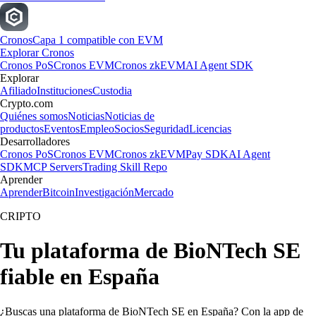
Cronos
Capa 1 compatible con EVM
Explorar Cronos
Cronos PoS
Cronos EVM
Cronos zkEVM
AI Agent SDK
Explorar
Afiliado
Instituciones
Custodia
Crypto.com
Quiénes somos
Noticias
Noticias de
productos
Eventos
Empleo
Socios
Seguridad
Licencias
Desarrolladores
Cronos PoS
Cronos EVM
Cronos zkEVM
Pay SDK
AI Agent
SDK
MCP Servers
Trading Skill Repo
Aprender
Aprender
Bitcoin
Investigación
Mercado
CRIPTO
Tu plataforma de BioNTech SE
fiable en España
¿Buscas una plataforma de BioNTech SE en España? Con la app de