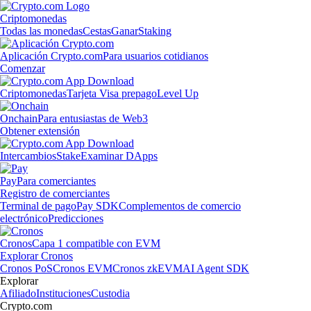
Criptomonedas
Todas las monedas
Cestas
Ganar
Staking
Aplicación Crypto.com
Para usuarios cotidianos
Comenzar
Criptomonedas
Tarjeta Visa prepago
Level Up
Onchain
Para entusiastas de Web3
Obtener extensión
Intercambios
Stake
Examinar DApps
Pay
Para comerciantes
Registro de comerciantes
Terminal de pago
Pay SDK
Complementos de comercio
electrónico
Predicciones
Cronos
Capa 1 compatible con EVM
Explorar Cronos
Cronos PoS
Cronos EVM
Cronos zkEVM
AI Agent SDK
Explorar
Afiliado
Instituciones
Custodia
Crypto.com