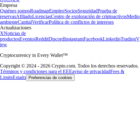
Empresa
Quiénes somos
Roadmap
Empleo
Socios
Seguridad
Prueba de
reservas
Afiliado
Licencias
Centro de exploración de criptoactivos
Medio
ambiente
Capital
Verificar
Política de conflictos de intereses
Actualizaciones
X
Noticias de
productos
Eventos
Reddit
Discord
Instagram
Facebook
Linkedin
TradingV
iew
Cryptocurrency in Every Wallet™
Copyright © 2024 - 2026 Crypto.com. Todos los derechos reservados.
Términos y condiciones para el EEE
aviso de privacidad
Fees &
Limits
Estado
Preferencias de cookies