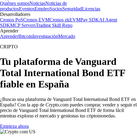
Quiénes somos
Noticias
Noticias de
productos
Eventos
Empleo
Socios
Seguridad
Licencias
Desarrolladores
Cronos PoS
Cronos EVM
Cronos zkEVM
Pay SDK
AI Agent
SDK
MCP Servers
Trading Skill Repo
Aprender
Aprender
Bitcoin
Investigación
Mercado
CRIPTO
Tu plataforma de Vanguard
Total International Bond ETF
fiable en España
¿Buscas una plataforma de Vanguard Total International Bond ETF en
España? Con la app de Crypto.com puedes comprar, vender y seguir el
precio de Vanguard Total International Bond ETF de forma fácil
mientras exploras el mercado y gestionas tus criptomonedas.
Empieza ahora