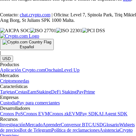
Contacto:
chat.crypto.com
| Oficina: Level 7, Spinola Park, Triq Mikiel
Ang Borg, St Julians SPK 1000 Malta.
Español
|
USD
Productos
Aplicación Crypto.com
Onchain
Level Up
Mercados
Criptomonedas
Características
Tarjetas
Cestas
Earn
Staking
DeFi Staking
Pay
Prime
Empresas
Custodia
Pay para comerciantes
Desarrolladores
Cronos PoS
Cronos EVM
Cronos zkEVM
Pay SDK
AI Agent SDK
Recursos
Investigación
Mercado
Aprender
Conversor BTC/USD
Glosario
Widgets
de precios
Bot de Telegram
Política de reclamaciones
Asistencia
Crypto
Overview