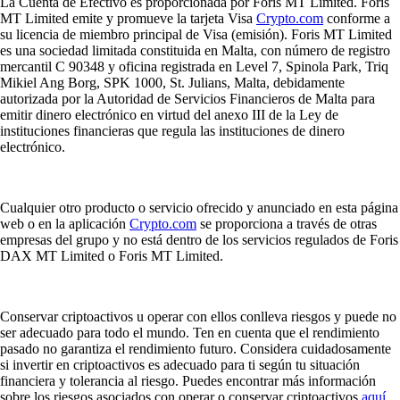
La Cuenta de Efectivo es proporcionada por Foris MT Limited. Foris
MT Limited emite y promueve la tarjeta Visa
Crypto.com
conforme a
su licencia de miembro principal de Visa (emisión). Foris MT Limited
es una sociedad limitada constituida en Malta, con número de registro
mercantil C 90348 y oficina registrada en Level 7, Spinola Park, Triq
Mikiel Ang Borg, SPK 1000, St. Julians, Malta, debidamente
autorizada por la Autoridad de Servicios Financieros de Malta para
emitir dinero electrónico en virtud del anexo III de la Ley de
instituciones financieras que regula las instituciones de dinero
electrónico.
Cualquier otro producto o servicio ofrecido y anunciado en esta página
web o en la aplicación
Crypto.com
se proporciona a través de otras
empresas del grupo y no está dentro de los servicios regulados de Foris
DAX MT Limited o Foris MT Limited.
Conservar criptoactivos u operar con ellos conlleva riesgos y puede no
ser adecuado para todo el mundo. Ten en cuenta que el rendimiento
pasado no garantiza el rendimiento futuro. Considera cuidadosamente
si invertir en criptoactivos es adecuado para ti según tu situación
financiera y tolerancia al riesgo. Puedes encontrar más información
sobre los riesgos asociados con operar o conservar criptoactivos
aquí
.