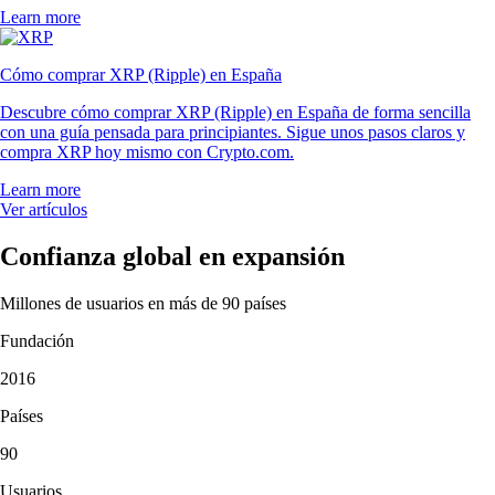
«Llevo desde 2021 y, tras probar otras apps de cripto, esta es sin duda
la mejor. Es muy fácil de usar y el equipo de soporte es único».
-
Usuario verificado
«Después de usar Coinbase, Robinhood y Kraken, tengo claro que
Crypto.com es la mejor con diferencia. Tienen muchísimos tokens.
Llevo ya 4 años con ellos y todo ha ido sobre ruedas, ni un solo fallo».
-
Usuario verificado