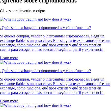
UNI
$
3.54
+
3.82
%
XLM
$
0.140315
-2.58
%
SUSHI
$
0.133889
-1.51
%
PEPE
$
0.000002
-0.51
%