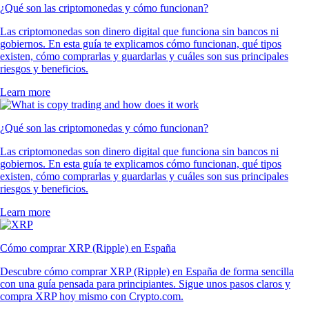
POL
$
0.065127
+
0.93
%
Qué opinan nuestros usuarios
4.7
320k Reviews
4.5
660k Reviews