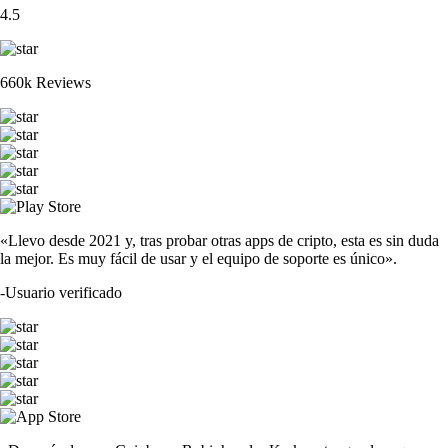
XRP
$
0.905195
-2.06
%
PENGU
$
0.005375
+
2.54
%
CRO
$
0.046441
-0.88
%
ADA
$
0.1624
-1.40
%
TRUMP
$
1.26
-0.73
%