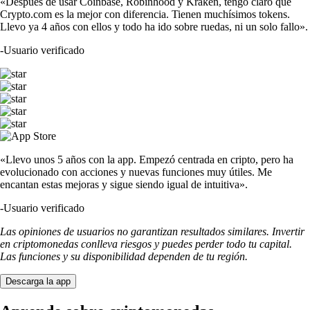
SOL
$
63.78
-0.19
%
DOGE
$
0.06034
-0.23
%
USDT
$
0.86508
-0.09
%
SHIB
$
0.000004
-2.13
%
LTC
$
38.99
+
0.56
%