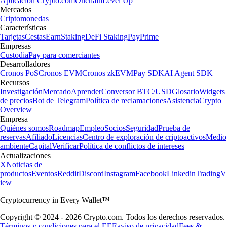
con una guía pensada para principiantes. Sigue unos pasos claros y
compra XRP hoy mismo con Crypto.com.
Learn more
Ver artículos
Confianza global en expansión
Millones de usuarios en más de 90 países
Fundación
2016
Países
90
Usuarios
150 M
Información importante
Este contenido es meramente informativo y no constituye una
recomendación de inversión ni asesoramiento financiero. Operar con