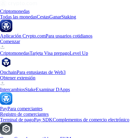
Criptomonedas
Todas las monedas
Cestas
Ganar
Staking
Aplicación Crypto.com
Para usuarios cotidianos
Comenzar
Criptomonedas
Tarjeta Visa prepago
Level Up
Onchain
Para entusiastas de Web3
Obtener extensión
Intercambios
Stake
Examinar DApps
Pay
Para comerciantes
Registro de comerciantes
Terminal de pago
Pay SDK
Complementos de comercio electrónico