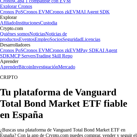
Cronos
Capa 1 compatible con EVM
Explorar Cronos
Cronos PoS
Cronos EVM
Cronos zkEVM
AI Agent SDK
Explorar
Afiliado
Instituciones
Custodia
Crypto.com
Quiénes somos
Noticias
Noticias de
productos
Eventos
Empleo
Socios
Seguridad
Licencias
Desarrolladores
Cronos PoS
Cronos EVM
Cronos zkEVM
Pay SDK
AI Agent
SDK
MCP Servers
Trading Skill Repo
Aprender
Aprender
Bitcoin
Investigación
Mercado
CRIPTO
Tu plataforma de Vanguard
Total Bond Market ETF fiable
en España
¿Buscas una plataforma de Vanguard Total Bond Market ETF en
España? Con la app de Crypto.com puedes comprar, vender y seguir el