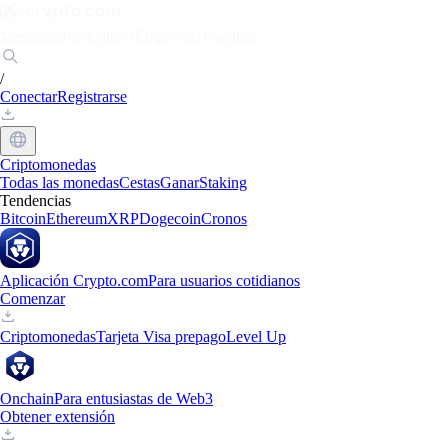
Mercados
Particulares
Empresas
Descubrir
/
Conectar
Registrarse
Criptomonedas
Todas las monedas
Cestas
Ganar
Staking
Tendencias
Bitcoin
Ethereum
XRP
Dogecoin
Cronos
Aplicación Crypto.com
Para usuarios cotidianos
Comenzar
Criptomonedas
Tarjeta Visa prepago
Level Up
Onchain
Para entusiastas de Web3
Obtener extensión