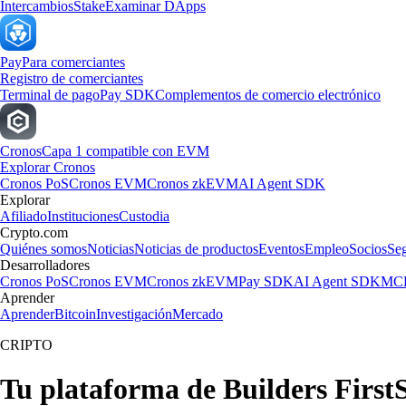
Intercambios
Stake
Examinar DApps
Pay
Para comerciantes
Registro de comerciantes
Terminal de pago
Pay SDK
Complementos de comercio electrónico
Cronos
Capa 1 compatible con EVM
Explorar Cronos
Cronos PoS
Cronos EVM
Cronos zkEVM
AI Agent SDK
Explorar
Afiliado
Instituciones
Custodia
Crypto.com
Quiénes somos
Noticias
Noticias de productos
Eventos
Empleo
Socios
Se
Desarrolladores
Cronos PoS
Cronos EVM
Cronos zkEVM
Pay SDK
AI Agent SDK
MCP
Aprender
Aprender
Bitcoin
Investigación
Mercado
CRIPTO
Tu plataforma de Builders FirstS