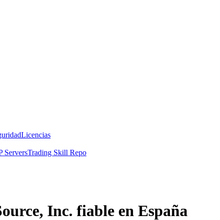
guridad
Licencias
 Servers
Trading Skill Repo
ource, Inc. fiable en España