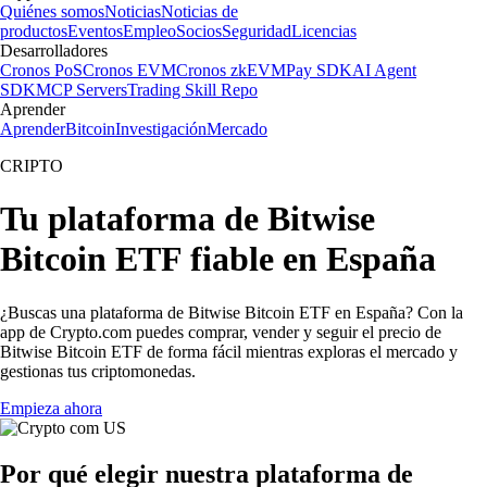
Quiénes somos
Noticias
Noticias de
productos
Eventos
Empleo
Socios
Seguridad
Licencias
Desarrolladores
Cronos PoS
Cronos EVM
Cronos zkEVM
Pay SDK
AI Agent
SDK
MCP Servers
Trading Skill Repo
Aprender
Aprender
Bitcoin
Investigación
Mercado
CRIPTO
Tu plataforma de Bitwise
Bitcoin ETF fiable en España
¿Buscas una plataforma de Bitwise Bitcoin ETF en España? Con la
app de Crypto.com puedes comprar, vender y seguir el precio de
Bitwise Bitcoin ETF de forma fácil mientras exploras el mercado y
gestionas tus criptomonedas.
Empieza ahora
Por qué elegir nuestra plataforma de