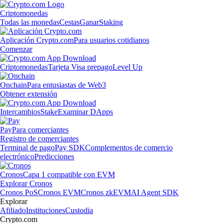
Criptomonedas
Todas las monedas
Cestas
Ganar
Staking
Aplicación Crypto.com
Para usuarios cotidianos
Comenzar
Criptomonedas
Tarjeta Visa prepago
Level Up
Onchain
Para entusiastas de Web3
Obtener extensión
Intercambios
Stake
Examinar DApps
Pay
Para comerciantes
Registro de comerciantes
Terminal de pago
Pay SDK
Complementos de comercio
electrónico
Predicciones
Cronos
Capa 1 compatible con EVM
Explorar Cronos
Cronos PoS
Cronos EVM
Cronos zkEVM
AI Agent SDK
Explorar
Afiliado
Instituciones
Custodia
Crypto.com