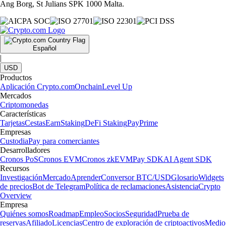
Ang Borg, St Julians SPK 1000 Malta.
Español
|
USD
Productos
Aplicación Crypto.com
Onchain
Level Up
Mercados
Criptomonedas
Características
Tarjetas
Cestas
Earn
Staking
DeFi Staking
Pay
Prime
Empresas
Custodia
Pay para comerciantes
Desarrolladores
Cronos PoS
Cronos EVM
Cronos zkEVM
Pay SDK
AI Agent SDK
Recursos
Investigación
Mercado
Aprender
Conversor BTC/USD
Glosario
Widgets
de precios
Bot de Telegram
Política de reclamaciones
Asistencia
Crypto
Overview
Empresa
Quiénes somos
Roadmap
Empleo
Socios
Seguridad
Prueba de
reservas
Afiliado
Licencias
Centro de exploración de criptoactivos
Medio