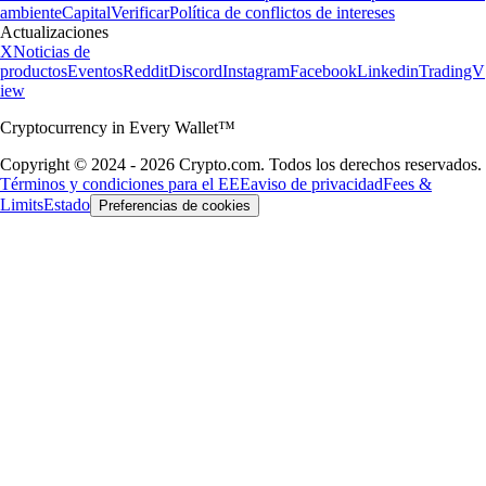
ambiente
Capital
Verificar
Política de conflictos de intereses
Actualizaciones
X
Noticias de
productos
Eventos
Reddit
Discord
Instagram
Facebook
Linkedin
TradingV
iew
Cryptocurrency in Every Wallet™
Copyright © 2024 - 2026 Crypto.com. Todos los derechos reservados.
Términos y condiciones para el EEE
aviso de privacidad
Fees &
Limits
Estado
Preferencias de cookies