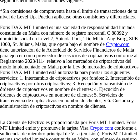
según los términos y condiciones vigentes.
*Sin comisiones de compraventa hasta el límite de transacciones de tu
nivel de Level Up. Pueden aplicarse otras comisiones y diferenciales.
Foris DAX MT Limited es una sociedad de responsabilidad limitada
constituida en Malta con número de registro mercantil C 88392 y
domicilio social en Level 7, Spinola Park, Triq Mikiel Ang Borg, SPK
1000, St. Julians, Malta, que opera bajo el nombre de
Crypto.com
,
tiene autorización de la Autoridad de Servicios Financieros de Malta
para ejercer como proveedor de servicios de criptoactivos conforme al
Reglamento 2023/1114 relativo a los mercados de criptoactivos del
modo implementado en Malta por la Ley de mercados de criptoactivos.
Foris DAX MT Limited está autorizada para prestar los siguientes
servicios: 1. Intercambio de criptoactivos por fondos; 2. Intercambio de
criptoactivos por otros criptoactivos; 3. Recepción y transmisión de
órdenes de criptoactivos en nombre de clientes; 4. Ejecución de
órdenes de criptoactivos en nombre de clientes; 5. Servicios de
transferencia de criptoactivos en nombre de clientes; y 6. Custodia y
administración de criptoactivos en nombre de clientes.
La Cuenta de Efectivo es proporcionada por Foris MT Limited. Foris
MT Limited emite y promueve la tarjeta Visa
Crypto.com
conforme a
su licencia de miembro principal de Visa (emisión). Foris MT Limited
es una sociedad limitada constituida en Malta, con número de registro