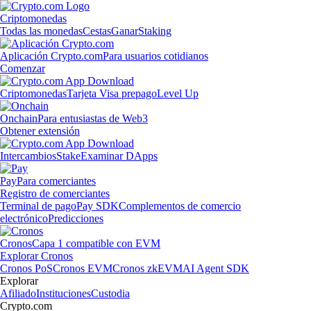
Criptomonedas
Todas las monedas
Cestas
Ganar
Staking
Aplicación Crypto.com
Para usuarios cotidianos
Comenzar
Criptomonedas
Tarjeta Visa prepago
Level Up
Onchain
Para entusiastas de Web3
Obtener extensión
Intercambios
Stake
Examinar DApps
Pay
Para comerciantes
Registro de comerciantes
Terminal de pago
Pay SDK
Complementos de comercio
electrónico
Predicciones
Cronos
Capa 1 compatible con EVM
Explorar Cronos
Cronos PoS
Cronos EVM
Cronos zkEVM
AI Agent SDK
Explorar
Afiliado
Instituciones
Custodia
Crypto.com