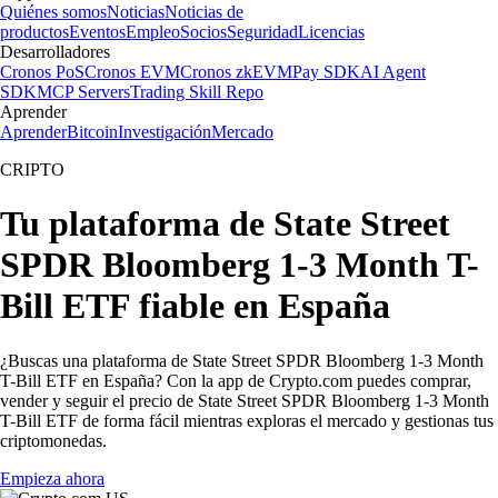
Quiénes somos
Noticias
Noticias de
productos
Eventos
Empleo
Socios
Seguridad
Licencias
Desarrolladores
Cronos PoS
Cronos EVM
Cronos zkEVM
Pay SDK
AI Agent
SDK
MCP Servers
Trading Skill Repo
Aprender
Aprender
Bitcoin
Investigación
Mercado
CRIPTO
Tu plataforma de State Street
SPDR Bloomberg 1-3 Month T-
Bill ETF fiable en España
¿Buscas una plataforma de State Street SPDR Bloomberg 1-3 Month
T-Bill ETF en España? Con la app de Crypto.com puedes comprar,
vender y seguir el precio de State Street SPDR Bloomberg 1-3 Month
T-Bill ETF de forma fácil mientras exploras el mercado y gestionas tus
criptomonedas.
Empieza ahora