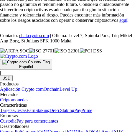
pasado no garantiza el rendimiento futuro. Considera cuidadosamente
si invertir en criptoactivos es adecuado para ti según tu situación
financiera y tolerancia al riesgo. Puedes encontrar más información
sobre los riesgos asociados con operar o conservar criptoactivos
aquí
.
Contacto:
chat.crypto.com
| Oficina: Level 7, Spinola Park, Triq Mikiel
Ang Borg, St Julians SPK 1000 Malta.
Español
|
USD
Productos
Aplicación Crypto.com
Onchain
Level Up
Mercados
Criptomonedas
Características
Tarjetas
Cestas
Earn
Staking
DeFi Staking
Pay
Prime
Empresas
Custodia
Pay para comerciantes
Desarrolladores
Cronos PoS
Cronos EVM
Cronos zkEVM
Pay SDK
AI Agent SDK