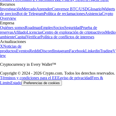
Recursos
Investigación
Mercado
Aprender
Conversor BTC/USD
Glosario
Widgets
de precios
Bot de Telegram
Política de reclamaciones
Asistencia
Crypto
Overview
Empresa
Quiénes somos
Roadmap
Empleo
Socios
Seguridad
Prueba de
reservas
Afiliado
Licencias
Centro de exploración de criptoactivos
Medio
ambiente
Capital
Verificar
Política de conflictos de intereses
Actualizaciones
X
Noticias de
productos
Eventos
Reddit
Discord
Instagram
Facebook
Linkedin
TradingV
iew
Cryptocurrency in Every Wallet™
Copyright © 2024 - 2026 Crypto.com. Todos los derechos reservados.
Términos y condiciones para el EEE
aviso de privacidad
Fees &
Limits
Estado
Preferencias de cookies