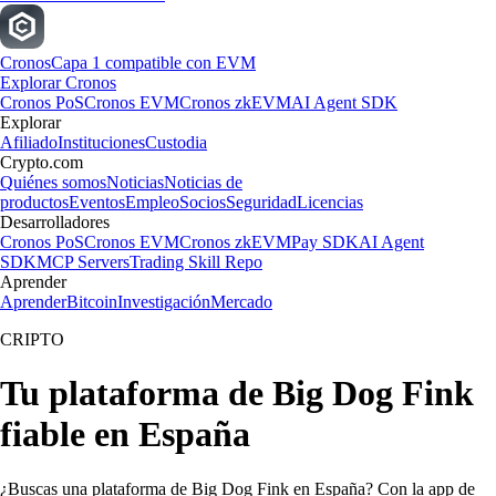
Cronos
Capa 1 compatible con EVM
Explorar Cronos
Cronos PoS
Cronos EVM
Cronos zkEVM
AI Agent SDK
Explorar
Afiliado
Instituciones
Custodia
Crypto.com
Quiénes somos
Noticias
Noticias de
productos
Eventos
Empleo
Socios
Seguridad
Licencias
Desarrolladores
Cronos PoS
Cronos EVM
Cronos zkEVM
Pay SDK
AI Agent
SDK
MCP Servers
Trading Skill Repo
Aprender
Aprender
Bitcoin
Investigación
Mercado
CRIPTO
Tu plataforma de Big Dog Fink
fiable en España
¿Buscas una plataforma de Big Dog Fink en España? Con la app de