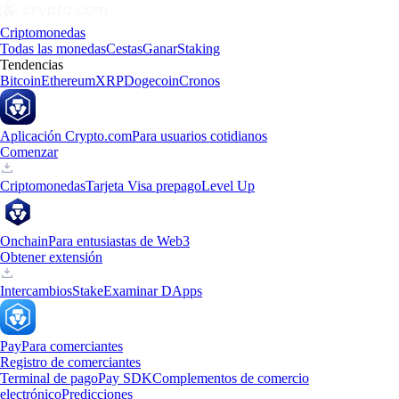
Criptomonedas
Todas las monedas
Cestas
Ganar
Staking
Tendencias
Bitcoin
Ethereum
XRP
Dogecoin
Cronos
Aplicación Crypto.com
Para usuarios cotidianos
Comenzar
Criptomonedas
Tarjeta Visa prepago
Level Up
Onchain
Para entusiastas de Web3
Obtener extensión
Intercambios
Stake
Examinar DApps
Pay
Para comerciantes
Registro de comerciantes
Terminal de pago
Pay SDK
Complementos de comercio
electrónico
Predicciones