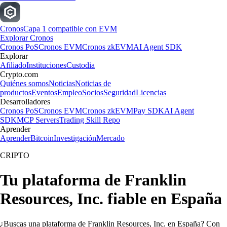
Cronos
Capa 1 compatible con EVM
Explorar Cronos
Cronos PoS
Cronos EVM
Cronos zkEVM
AI Agent SDK
Explorar
Afiliado
Instituciones
Custodia
Crypto.com
Quiénes somos
Noticias
Noticias de
productos
Eventos
Empleo
Socios
Seguridad
Licencias
Desarrolladores
Cronos PoS
Cronos EVM
Cronos zkEVM
Pay SDK
AI Agent
SDK
MCP Servers
Trading Skill Repo
Aprender
Aprender
Bitcoin
Investigación
Mercado
CRIPTO
Tu plataforma de Franklin
Resources, Inc. fiable en España
¿Buscas una plataforma de Franklin Resources, Inc. en España? Con