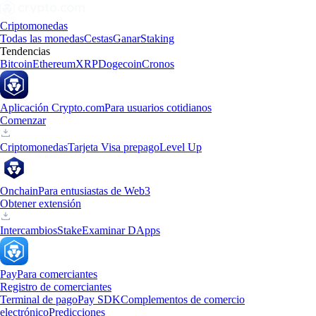
Criptomonedas
Todas las monedas
Cestas
Ganar
Staking
Tendencias
Bitcoin
Ethereum
XRP
Dogecoin
Cronos
Aplicación Crypto.com
Para usuarios cotidianos
Comenzar
Criptomonedas
Tarjeta Visa prepago
Level Up
Onchain
Para entusiastas de Web3
Obtener extensión
Intercambios
Stake
Examinar DApps
Pay
Para comerciantes
Registro de comerciantes
Terminal de pago
Pay SDK
Complementos de comercio
electrónico
Predicciones