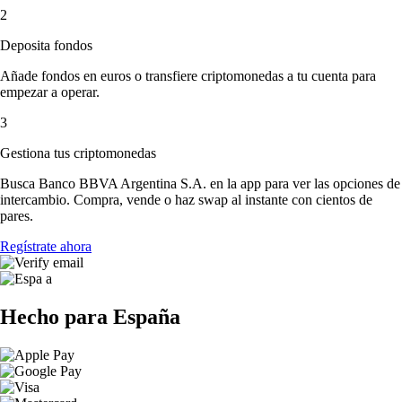
2
Deposita fondos
Añade fondos en euros o transfiere criptomonedas a tu cuenta para
empezar a operar.
3
Gestiona tus criptomonedas
Busca Banco BBVA Argentina S.A. en la app para ver las opciones de
intercambio. Compra, vende o haz swap al instante con cientos de
pares.
Regístrate ahora
Hecho para España