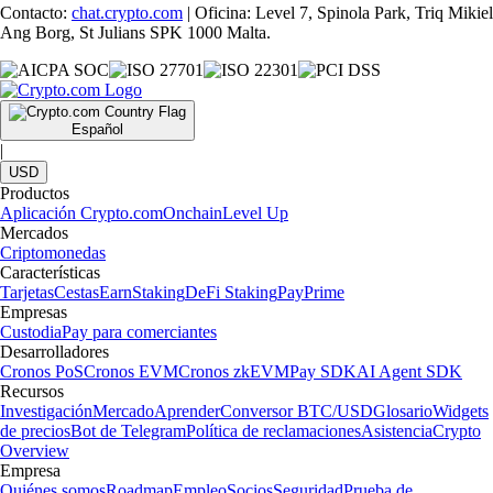
Contacto:
chat.crypto.com
| Oficina: Level 7, Spinola Park, Triq Mikiel
Ang Borg, St Julians SPK 1000 Malta.
Español
|
USD
Productos
Aplicación Crypto.com
Onchain
Level Up
Mercados
Criptomonedas
Características
Tarjetas
Cestas
Earn
Staking
DeFi Staking
Pay
Prime
Empresas
Custodia
Pay para comerciantes
Desarrolladores
Cronos PoS
Cronos EVM
Cronos zkEVM
Pay SDK
AI Agent SDK
Recursos
Investigación
Mercado
Aprender
Conversor BTC/USD
Glosario
Widgets
de precios
Bot de Telegram
Política de reclamaciones
Asistencia
Crypto
Overview
Empresa
Quiénes somos
Roadmap
Empleo
Socios
Seguridad
Prueba de