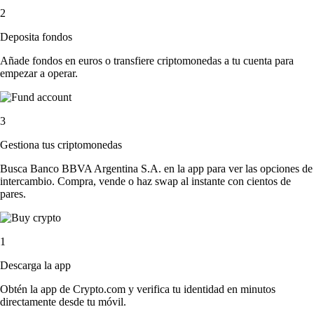
2
Deposita fondos
Añade fondos en euros o transfiere criptomonedas a tu cuenta para
empezar a operar.
3
Gestiona tus criptomonedas
Busca Banco BBVA Argentina S.A. en la app para ver las opciones de
intercambio. Compra, vende o haz swap al instante con cientos de
pares.
1
Descarga la app
Obtén la app de Crypto.com y verifica tu identidad en minutos
directamente desde tu móvil.