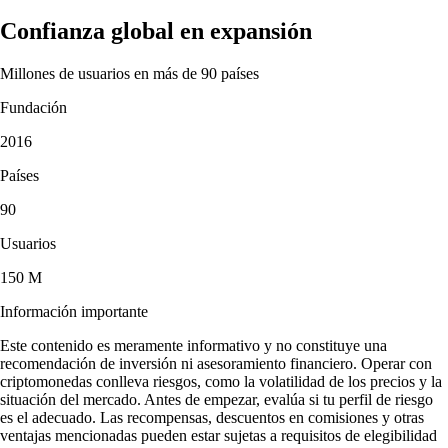
Confianza global en expansión
Millones de usuarios en más de 90 países
Fundación
2016
Países
90
Usuarios
150 M
Información importante
Este contenido es meramente informativo y no constituye una
recomendación de inversión ni asesoramiento financiero. Operar con
criptomonedas conlleva riesgos, como la volatilidad de los precios y la
situación del mercado. Antes de empezar, evalúa si tu perfil de riesgo
es el adecuado. Las recompensas, descuentos en comisiones y otras
ventajas mencionadas pueden estar sujetas a requisitos de elegibilidad