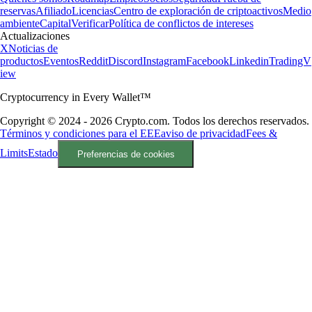
reservas
Afiliado
Licencias
Centro de exploración de criptoactivos
Medio
ambiente
Capital
Verificar
Política de conflictos de intereses
Actualizaciones
X
Noticias de
productos
Eventos
Reddit
Discord
Instagram
Facebook
Linkedin
TradingV
iew
Cryptocurrency in Every Wallet™
Copyright © 2024 - 2026 Crypto.com. Todos los derechos reservados.
Términos y condiciones para el EEE
aviso de privacidad
Fees &
Limits
Estado
Preferencias de cookies