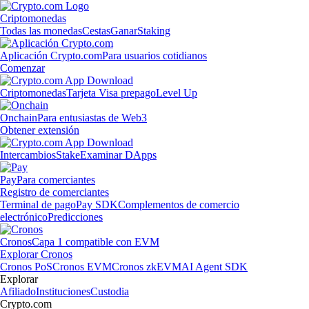
Criptomonedas
Todas las monedas
Cestas
Ganar
Staking
Aplicación Crypto.com
Para usuarios cotidianos
Comenzar
Criptomonedas
Tarjeta Visa prepago
Level Up
Onchain
Para entusiastas de Web3
Obtener extensión
Intercambios
Stake
Examinar DApps
Pay
Para comerciantes
Registro de comerciantes
Terminal de pago
Pay SDK
Complementos de comercio
electrónico
Predicciones
Cronos
Capa 1 compatible con EVM
Explorar Cronos
Cronos PoS
Cronos EVM
Cronos zkEVM
AI Agent SDK
Explorar
Afiliado
Instituciones
Custodia
Crypto.com