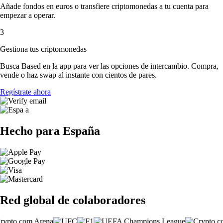
Añade fondos en euros o transfiere criptomonedas a tu cuenta para
empezar a operar.
3
Gestiona tus criptomonedas
Busca Based en la app para ver las opciones de intercambio. Compra,
vende o haz swap al instante con cientos de pares.
Regístrate ahora
Hecho para España
Red global de colaboradores