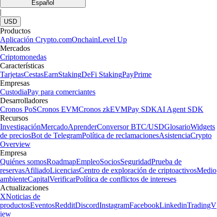
Español
|
USD
Productos
Aplicación Crypto.com
Onchain
Level Up
Mercados
Criptomonedas
Características
Tarjetas
Cestas
Earn
Staking
DeFi Staking
Pay
Prime
Empresas
Custodia
Pay para comerciantes
Desarrolladores
Cronos PoS
Cronos EVM
Cronos zkEVM
Pay SDK
AI Agent SDK
Recursos
Investigación
Mercado
Aprender
Conversor BTC/USD
Glosario
Widgets
de precios
Bot de Telegram
Política de reclamaciones
Asistencia
Crypto
Overview
Empresa
Quiénes somos
Roadmap
Empleo
Socios
Seguridad
Prueba de
reservas
Afiliado
Licencias
Centro de exploración de criptoactivos
Medio
ambiente
Capital
Verificar
Política de conflictos de intereses
Actualizaciones
X
Noticias de
productos
Eventos
Reddit
Discord
Instagram
Facebook
Linkedin
TradingV
iew