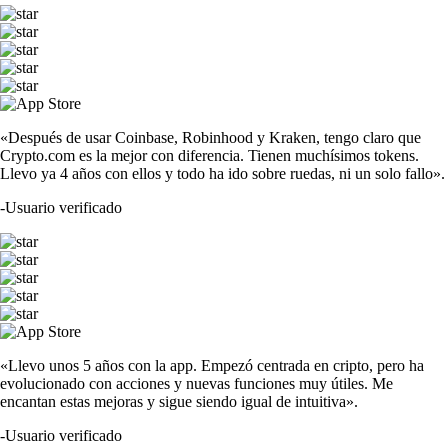
«Después de usar Coinbase, Robinhood y Kraken, tengo claro que
Crypto.com es la mejor con diferencia. Tienen muchísimos tokens.
Llevo ya 4 años con ellos y todo ha ido sobre ruedas, ni un solo fallo».
-
Usuario verificado
«Llevo unos 5 años con la app. Empezó centrada en cripto, pero ha
evolucionado con acciones y nuevas funciones muy útiles. Me
encantan estas mejoras y sigue siendo igual de intuitiva».
-
Usuario verificado