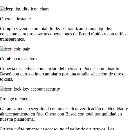
Opera al instante
Compra y vende con total fluidez. Garantizamos una liquidez
constante para procesar tus operaciones de Based rápido y con tarifas
transparentes.
Combina tus activos
Conecta tus activos con el resto del mercado. Puedes combinar tu
Based con euros o intercambiarlo por una amplia selección de otros
tokens.
Protege tu cuenta
Garantizamos tu seguridad con una estricta verificación de identidad y
almacenamiento en frío. Opera con Based con total tranquilidad en
nuestra plataforma.
La seguridad protege tu acceso, no el valor de tus activos. Las