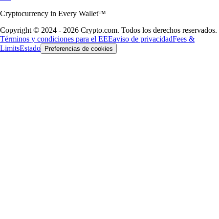
Cryptocurrency in Every Wallet™
Copyright © 2024 - 2026 Crypto.com. Todos los derechos reservados.
Términos y condiciones para el EEE
aviso de privacidad
Fees &
Limits
Estado
Preferencias de cookies