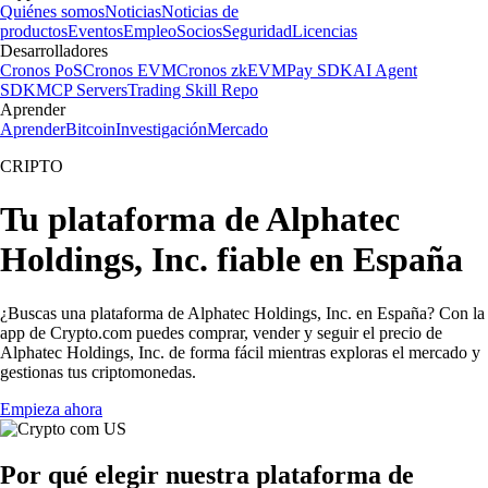
Quiénes somos
Noticias
Noticias de
productos
Eventos
Empleo
Socios
Seguridad
Licencias
Desarrolladores
Cronos PoS
Cronos EVM
Cronos zkEVM
Pay SDK
AI Agent
SDK
MCP Servers
Trading Skill Repo
Aprender
Aprender
Bitcoin
Investigación
Mercado
CRIPTO
Tu plataforma de Alphatec
Holdings, Inc. fiable en España
¿Buscas una plataforma de Alphatec Holdings, Inc. en España? Con la
app de Crypto.com puedes comprar, vender y seguir el precio de
Alphatec Holdings, Inc. de forma fácil mientras exploras el mercado y
gestionas tus criptomonedas.
Empieza ahora
Por qué elegir nuestra plataforma de