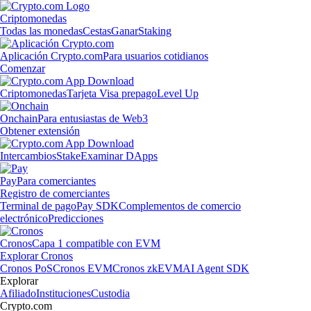
Criptomonedas
Todas las monedas
Cestas
Ganar
Staking
Aplicación Crypto.com
Para usuarios cotidianos
Comenzar
Criptomonedas
Tarjeta Visa prepago
Level Up
Onchain
Para entusiastas de Web3
Obtener extensión
Intercambios
Stake
Examinar DApps
Pay
Para comerciantes
Registro de comerciantes
Terminal de pago
Pay SDK
Complementos de comercio
electrónico
Predicciones
Cronos
Capa 1 compatible con EVM
Explorar Cronos
Cronos PoS
Cronos EVM
Cronos zkEVM
AI Agent SDK
Explorar
Afiliado
Instituciones
Custodia
Crypto.com