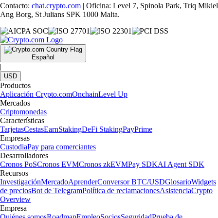
Contacto:
chat.crypto.com
| Oficina: Level 7, Spinola Park, Triq Mikiel
Ang Borg, St Julians SPK 1000 Malta.
Español
|
USD
Productos
Aplicación Crypto.com
Onchain
Level Up
Mercados
Criptomonedas
Características
Tarjetas
Cestas
Earn
Staking
DeFi Staking
Pay
Prime
Empresas
Custodia
Pay para comerciantes
Desarrolladores
Cronos PoS
Cronos EVM
Cronos zkEVM
Pay SDK
AI Agent SDK
Recursos
Investigación
Mercado
Aprender
Conversor BTC/USD
Glosario
Widgets
de precios
Bot de Telegram
Política de reclamaciones
Asistencia
Crypto
Overview
Empresa
Quiénes somos
Roadmap
Empleo
Socios
Seguridad
Prueba de