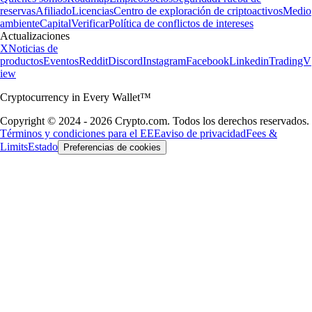
reservas
Afiliado
Licencias
Centro de exploración de criptoactivos
Medio
ambiente
Capital
Verificar
Política de conflictos de intereses
Actualizaciones
X
Noticias de
productos
Eventos
Reddit
Discord
Instagram
Facebook
Linkedin
TradingV
iew
Cryptocurrency in Every Wallet™
Copyright © 2024 - 2026 Crypto.com. Todos los derechos reservados.
Términos y condiciones para el EEE
aviso de privacidad
Fees &
Limits
Estado
Preferencias de cookies