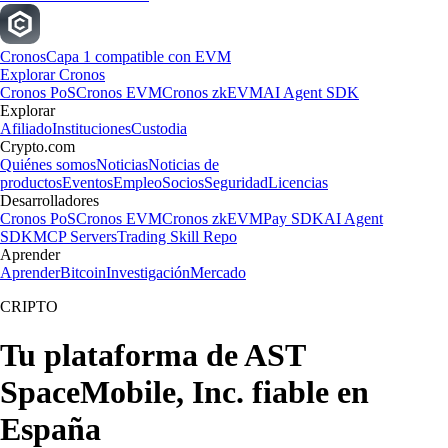
Cronos
Capa 1 compatible con EVM
Explorar Cronos
Cronos PoS
Cronos EVM
Cronos zkEVM
AI Agent SDK
Explorar
Afiliado
Instituciones
Custodia
Crypto.com
Quiénes somos
Noticias
Noticias de
productos
Eventos
Empleo
Socios
Seguridad
Licencias
Desarrolladores
Cronos PoS
Cronos EVM
Cronos zkEVM
Pay SDK
AI Agent
SDK
MCP Servers
Trading Skill Repo
Aprender
Aprender
Bitcoin
Investigación
Mercado
CRIPTO
Tu plataforma de AST
SpaceMobile, Inc. fiable en
España