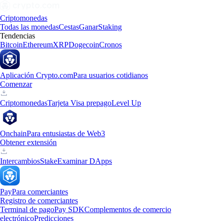
Criptomonedas
Todas las monedas
Cestas
Ganar
Staking
Tendencias
Bitcoin
Ethereum
XRP
Dogecoin
Cronos
Aplicación Crypto.com
Para usuarios cotidianos
Comenzar
Criptomonedas
Tarjeta Visa prepago
Level Up
Onchain
Para entusiastas de Web3
Obtener extensión
Intercambios
Stake
Examinar DApps
Pay
Para comerciantes
Registro de comerciantes
Terminal de pago
Pay SDK
Complementos de comercio
electrónico
Predicciones