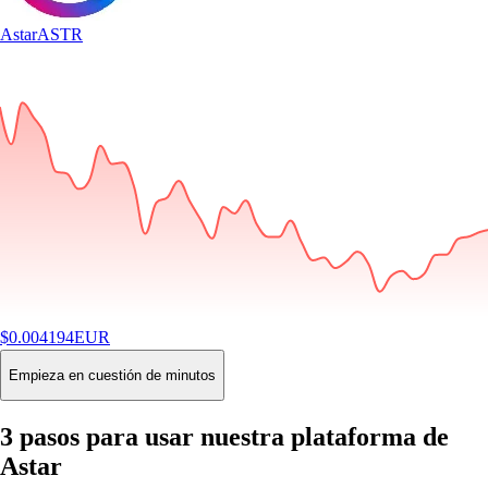
Astar
ASTR
$
0.004194
EUR
-0.42
%
24H
Buy
Empieza en cuestión de minutos
3 pasos para usar nuestra plataforma de
Astar