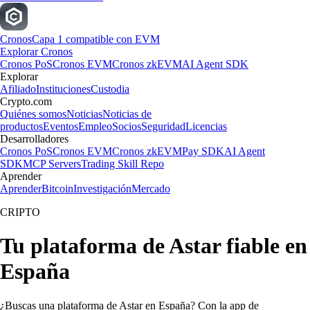
Cronos
Capa 1 compatible con EVM
Explorar Cronos
Cronos PoS
Cronos EVM
Cronos zkEVM
AI Agent SDK
Explorar
Afiliado
Instituciones
Custodia
Crypto.com
Quiénes somos
Noticias
Noticias de
productos
Eventos
Empleo
Socios
Seguridad
Licencias
Desarrolladores
Cronos PoS
Cronos EVM
Cronos zkEVM
Pay SDK
AI Agent
SDK
MCP Servers
Trading Skill Repo
Aprender
Aprender
Bitcoin
Investigación
Mercado
CRIPTO
Tu plataforma de Astar fiable en
España
¿Buscas una plataforma de Astar en España? Con la app de