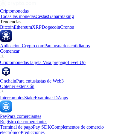
Criptomonedas
Todas las monedas
Cestas
Ganar
Staking
Tendencias
Bitcoin
Ethereum
XRP
Dogecoin
Cronos
Aplicación Crypto.com
Para usuarios cotidianos
Comenzar
Criptomonedas
Tarjeta Visa prepago
Level Up
Onchain
Para entusiastas de Web3
Obtener extensión
Intercambios
Stake
Examinar DApps
Pay
Para comerciantes
Registro de comerciantes
Terminal de pago
Pay SDK
Complementos de comercio
electrónico
Predicciones