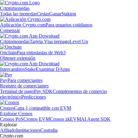
Criptomonedas
Todas las monedas
Cestas
Ganar
Staking
Aplicación Crypto.com
Para usuarios cotidianos
Comenzar
Criptomonedas
Tarjeta Visa prepago
Level Up
Onchain
Para entusiastas de Web3
Obtener extensión
Intercambios
Stake
Examinar DApps
Pay
Para comerciantes
Registro de comerciantes
Terminal de pago
Pay SDK
Complementos de comercio
electrónico
Predicciones
Cronos
Capa 1 compatible con EVM
Explorar Cronos
Cronos PoS
Cronos EVM
Cronos zkEVM
AI Agent SDK
Explorar
Afiliado
Instituciones
Custodia
Crypto.com