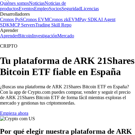
Quiénes somos
Noticias
Noticias de
productos
Eventos
Empleo
Socios
Seguridad
Licencias
Desarrolladores
Cronos PoS
Cronos EVM
Cronos zkEVM
Pay SDK
AI Agent
SDK
MCP Servers
Trading Skill Repo
Aprender
Aprender
Bitcoin
Investigación
Mercado
CRIPTO
Tu plataforma de ARK 21Shares
Bitcoin ETF fiable en España
¿Buscas una plataforma de ARK 21Shares Bitcoin ETF en España?
Con la app de Crypto.com puedes comprar, vender y seguir el precio
de ARK 21Shares Bitcoin ETF de forma fácil mientras exploras el
mercado y gestionas tus criptomonedas.
Empieza ahora
Por qué elegir nuestra plataforma de ARK