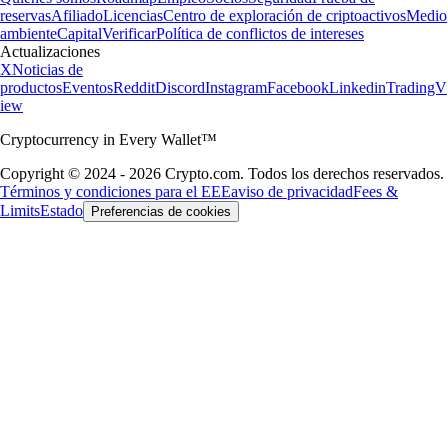
reservas
Afiliado
Licencias
Centro de exploración de criptoactivos
Medio
ambiente
Capital
Verificar
Política de conflictos de intereses
Actualizaciones
X
Noticias de
productos
Eventos
Reddit
Discord
Instagram
Facebook
Linkedin
TradingV
iew
Cryptocurrency in Every Wallet™
Copyright © 2024 - 2026 Crypto.com. Todos los derechos reservados.
Términos y condiciones para el EEE
aviso de privacidad
Fees &
Limits
Estado
Preferencias de cookies