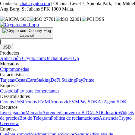
Contacto:
chat.crypto.com
| Oficina: Level 7, Spinola Park, Triq Mikiel
Ang Borg, St Julians SPK 1000 Malta.
Español
|
USD
Productos
Aplicación Crypto.com
Onchain
Level Up
Mercados
Criptomonedas
Características
Tarjetas
Cestas
Earn
Staking
DeFi Staking
Pay
Prime
Empresas
Custodia
Pay para comerciantes
Desarrolladores
Cronos PoS
Cronos EVM
Cronos zkEVM
Pay SDK
AI Agent SDK
Recursos
Investigación
Mercado
Aprender
Conversor BTC/USD
Glosario
Widgets
de precios
Bot de Telegram
Política de reclamaciones
Asistencia
Crypto
Overview
Empresa
Quiénes somos
Roadmap
Empleo
Socios
Seguridad
Prueba de