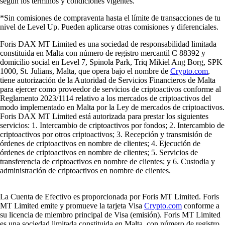
según los términos y condiciones vigentes.
*Sin comisiones de compraventa hasta el límite de transacciones de tu
nivel de Level Up. Pueden aplicarse otras comisiones y diferenciales.
Foris DAX MT Limited es una sociedad de responsabilidad limitada
constituida en Malta con número de registro mercantil C 88392 y
domicilio social en Level 7, Spinola Park, Triq Mikiel Ang Borg, SPK
1000, St. Julians, Malta, que opera bajo el nombre de
Crypto.com
,
tiene autorización de la Autoridad de Servicios Financieros de Malta
para ejercer como proveedor de servicios de criptoactivos conforme al
Reglamento 2023/1114 relativo a los mercados de criptoactivos del
modo implementado en Malta por la Ley de mercados de criptoactivos.
Foris DAX MT Limited está autorizada para prestar los siguientes
servicios: 1. Intercambio de criptoactivos por fondos; 2. Intercambio de
criptoactivos por otros criptoactivos; 3. Recepción y transmisión de
órdenes de criptoactivos en nombre de clientes; 4. Ejecución de
órdenes de criptoactivos en nombre de clientes; 5. Servicios de
transferencia de criptoactivos en nombre de clientes; y 6. Custodia y
administración de criptoactivos en nombre de clientes.
La Cuenta de Efectivo es proporcionada por Foris MT Limited. Foris
MT Limited emite y promueve la tarjeta Visa
Crypto.com
conforme a
su licencia de miembro principal de Visa (emisión). Foris MT Limited
es una sociedad limitada constituida en Malta, con número de registro