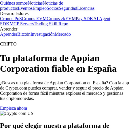
Quiénes somos
Noticias
Noticias de
productos
Eventos
Empleo
Socios
Seguridad
Licencias
Desarrolladores
Cronos PoS
Cronos EVM
Cronos zkEVM
Pay SDK
AI Agent
SDK
MCP Servers
Trading Skill Repo
Aprender
Aprender
Bitcoin
Investigación
Mercado
CRIPTO
Tu plataforma de Appian
Corporation fiable en España
¿Buscas una plataforma de Appian Corporation en España? Con la app
de Crypto.com puedes comprar, vender y seguir el precio de Appian
Corporation de forma fácil mientras exploras el mercado y gestionas
tus criptomonedas.
Empieza ahora
Por qué elegir nuestra plataforma de