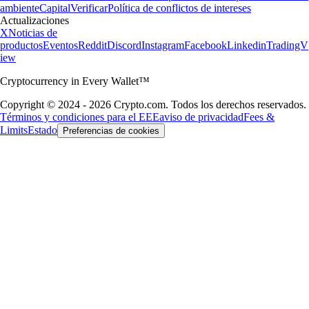
ambiente
Capital
Verificar
Política de conflictos de intereses
Actualizaciones
X
Noticias de
productos
Eventos
Reddit
Discord
Instagram
Facebook
Linkedin
TradingV
iew
Cryptocurrency in Every Wallet™
Copyright © 2024 - 2026 Crypto.com. Todos los derechos reservados.
Términos y condiciones para el EEE
aviso de privacidad
Fees &
Limits
Estado
Preferencias de cookies