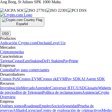
Ang Borg, St Julians SPK 1000 Malta.
Español
|
USD
Productos
Aplicación Crypto.com
Onchain
Level Up
Mercados
Criptomonedas
Características
Tarjetas
Cestas
Earn
Staking
DeFi Staking
Pay
Prime
Empresas
Custodia
Pay para comerciantes
Desarrolladores
Cronos PoS
Cronos EVM
Cronos zkEVM
Pay SDK
AI Agent SDK
Recursos
Investigación
Mercado
Aprender
Conversor BTC/USD
Glosario
Widgets
de precios
Bot de Telegram
Política de reclamaciones
Asistencia
Crypto
Overview
Empresa
Quiénes somos
Roadmap
Empleo
Socios
Seguridad
Prueba de
reservas
Afiliado
Licencias
Centro de exploración de criptoactivos
Medio