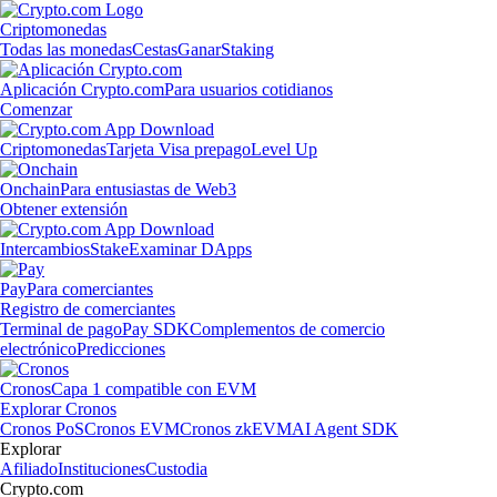
Criptomonedas
Todas las monedas
Cestas
Ganar
Staking
Aplicación Crypto.com
Para usuarios cotidianos
Comenzar
Criptomonedas
Tarjeta Visa prepago
Level Up
Onchain
Para entusiastas de Web3
Obtener extensión
Intercambios
Stake
Examinar DApps
Pay
Para comerciantes
Registro de comerciantes
Terminal de pago
Pay SDK
Complementos de comercio
electrónico
Predicciones
Cronos
Capa 1 compatible con EVM
Explorar Cronos
Cronos PoS
Cronos EVM
Cronos zkEVM
AI Agent SDK
Explorar
Afiliado
Instituciones
Custodia
Crypto.com