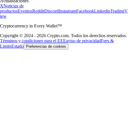
Actualizaciones
X
Noticias de
productos
Eventos
Reddit
Discord
Instagram
Facebook
Linkedin
TradingV
iew
Cryptocurrency in Every Wallet™
Copyright © 2024 - 2026 Crypto.com. Todos los derechos reservados.
Términos y condiciones para el EEE
aviso de privacidad
Fees &
Limits
Estado
Preferencias de cookies