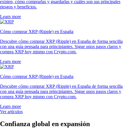
existen, cómo comprarlas y guardarlas y cuáles son sus principales
riesgos y beneficios.
Learn more
Cómo comprar XRP (Ripple) en España
Descubre cómo comprar XRP (Ripple) en España de forma sencilla
con una guía pensada para principiantes. Sigue unos pasos claros y
compra XRP hoy mismo con Crypto.com.
Learn more
Cómo comprar XRP (Ripple) en España
Descubre cómo comprar XRP (Ripple) en España de forma sencilla
con una guía pensada para principiantes. Sigue unos pasos claros y
compra XRP hoy mismo con Crypto.com.
Learn more
Ver artículos
Confianza global en expansión