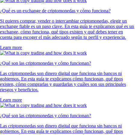
¿Qué es un exchange de criptomonedas y cómo funciona?
Si quieres comprar, vender o intercambiar criptomonedas, elegir un
exchange fiable es un paso clave. En esta guía te explicamos qué es un
exchange, cómo funciona, qué tipos existen y qué debes tener en
cuenta para escoger el más adecuado según tu perfil y experiencia.
Learn more
¿Qué son las criptomonedas y cómo funcionan?
Las criptomonedas son dinero digital que funciona sin bancos ni
gobiernos. En esta guía te explicamos cómo funcionan, qué tipos
existen, cómo comprarlas y guardarlas y cuáles son sus principales
riesgos y beneficios.
Learn more
¿Qué son las criptomonedas y cómo funcionan?
Las criptomonedas son dinero digital que funciona sin bancos ni
gobiernos. En esta guía te explicamos cómo funcionan, qué tipos