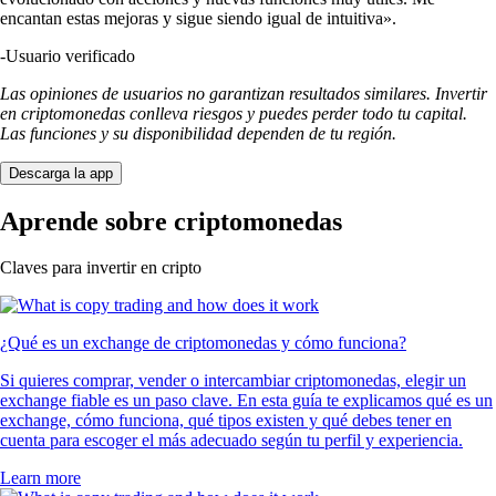
encantan estas mejoras y sigue siendo igual de intuitiva».
-
Usuario verificado
Las opiniones de usuarios no garantizan resultados similares. Invertir
en criptomonedas conlleva riesgos y puedes perder todo tu capital.
Las funciones y su disponibilidad dependen de tu región.
Descarga la app
Aprende sobre criptomonedas
Claves para invertir en cripto
¿Qué es un exchange de criptomonedas y cómo funciona?
Si quieres comprar, vender o intercambiar criptomonedas, elegir un
exchange fiable es un paso clave. En esta guía te explicamos qué es un
exchange, cómo funciona, qué tipos existen y qué debes tener en
cuenta para escoger el más adecuado según tu perfil y experiencia.
Learn more