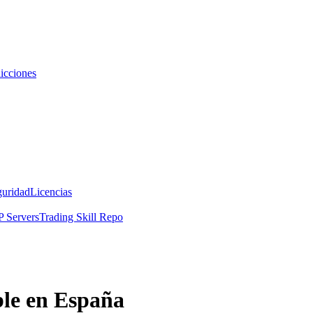
icciones
guridad
Licencias
 Servers
Trading Skill Repo
ble en España