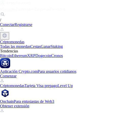
Mercados
Particulares
Empresas
Descubrir
/
Conectar
Registrarse
Criptomonedas
Todas las monedas
Cestas
Ganar
Staking
Tendencias
Bitcoin
Ethereum
XRP
Dogecoin
Cronos
Aplicación Crypto.com
Para usuarios cotidianos
Comenzar
Criptomonedas
Tarjeta Visa prepago
Level Up
Onchain
Para entusiastas de Web3
Obtener extensión