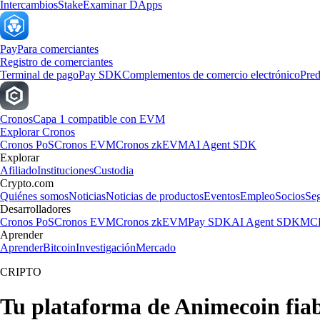
Intercambios
Stake
Examinar DApps
Pay
Para comerciantes
Registro de comerciantes
Terminal de pago
Pay SDK
Complementos de comercio electrónico
Pred
Cronos
Capa 1 compatible con EVM
Explorar Cronos
Cronos PoS
Cronos EVM
Cronos zkEVM
AI Agent SDK
Explorar
Afiliado
Instituciones
Custodia
Crypto.com
Quiénes somos
Noticias
Noticias de productos
Eventos
Empleo
Socios
Se
Desarrolladores
Cronos PoS
Cronos EVM
Cronos zkEVM
Pay SDK
AI Agent SDK
MCP
Aprender
Aprender
Bitcoin
Investigación
Mercado
CRIPTO
Tu plataforma de Animecoin fia