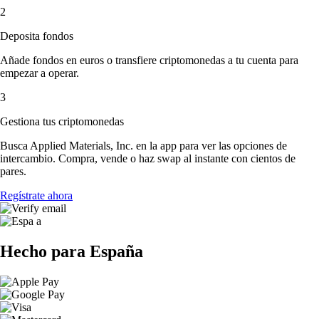
2
Deposita fondos
Añade fondos en euros o transfiere criptomonedas a tu cuenta para
empezar a operar.
3
Gestiona tus criptomonedas
Busca Applied Materials, Inc. en la app para ver las opciones de
intercambio. Compra, vende o haz swap al instante con cientos de
pares.
Regístrate ahora
Hecho para España