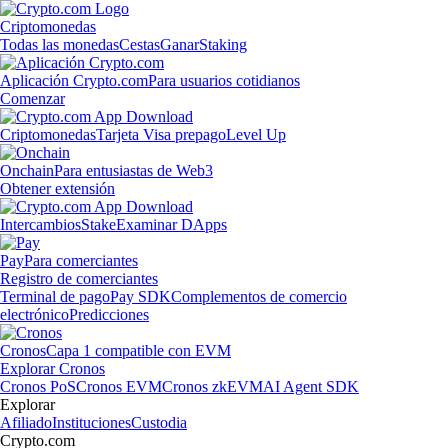
Criptomonedas
Todas las monedas
Cestas
Ganar
Staking
Aplicación Crypto.com
Para usuarios cotidianos
Comenzar
Criptomonedas
Tarjeta Visa prepago
Level Up
Onchain
Para entusiastas de Web3
Obtener extensión
Intercambios
Stake
Examinar DApps
Pay
Para comerciantes
Registro de comerciantes
Terminal de pago
Pay SDK
Complementos de comercio
electrónico
Predicciones
Cronos
Capa 1 compatible con EVM
Explorar Cronos
Cronos PoS
Cronos EVM
Cronos zkEVM
AI Agent SDK
Explorar
Afiliado
Instituciones
Custodia
Crypto.com