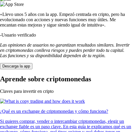
«Llevo unos 5 años con la app. Empezó centrada en cripto, pero ha
evolucionado con acciones y nuevas funciones muy útiles. Me
encantan estas mejoras y sigue siendo igual de intuitiva».
-
Usuario verificado
Las opiniones de usuarios no garantizan resultados similares. Invertir
en criptomonedas conlleva riesgos y puedes perder todo tu capital.
Las funciones y su disponibilidad dependen de tu región.
Descarga la app
Aprende sobre criptomonedas
Claves para invertir en cripto
¿Qué es un exchange de criptomonedas y cómo funciona?
Si quieres comprar, vender o intercambiar criptomonedas, elegir un
exchange fiable es un paso clave. En esta guía te explicamos qué es un
exchange, cómo funciona, qué tipos existen y qué debes tener en