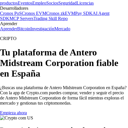
productos
Eventos
Empleo
Socios
Seguridad
Licencias
Desarrolladores
Cronos PoS
Cronos EVM
Cronos zkEVM
Pay SDK
AI Agent
SDK
MCP Servers
Trading Skill Repo
Aprender
Aprender
Bitcoin
Investigación
Mercado
CRIPTO
Tu plataforma de Antero
Midstream Corporation fiable
en España
¿Buscas una plataforma de Antero Midstream Corporation en España?
Con la app de Crypto.com puedes comprar, vender y seguir el precio
de Antero Midstream Corporation de forma fácil mientras exploras el
mercado y gestionas tus criptomonedas.
Empieza ahora