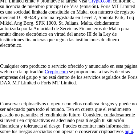
MT Limited emite y promueve la tarjeta Visa
Crypto.com
conforme a
su licencia de miembro principal de Visa (emisión). Foris MT Limited
es una sociedad limitada constituida en Malta, con número de registro
mercantil C 90348 y oficina registrada en Level 7, Spinola Park, Triq
Mikiel Ang Borg, SPK 1000, St. Julians, Malta, debidamente
autorizada por la Autoridad de Servicios Financieros de Malta para
emitir dinero electrónico en virtud del anexo III de la Ley de
instituciones financieras que regula las instituciones de dinero
electrónico.
Cualquier otro producto o servicio ofrecido y anunciado en esta página
web o en la aplicación
Crypto.com
se proporciona a través de otras
empresas del grupo y no está dentro de los servicios regulados de Foris
DAX MT Limited o Foris MT Limited.
Conservar criptoactivos u operar con ellos conlleva riesgos y puede no
ser adecuado para todo el mundo. Ten en cuenta que el rendimiento
pasado no garantiza el rendimiento futuro. Considera cuidadosamente
si invertir en criptoactivos es adecuado para ti según tu situación
financiera y tolerancia al riesgo. Puedes encontrar más información
sobre los riesgos asociados con operar o conservar criptoactivos
aquí
.