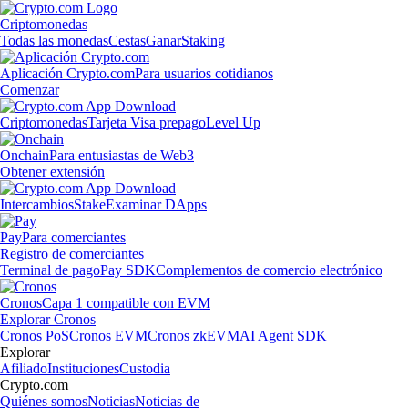
Criptomonedas
Todas las monedas
Cestas
Ganar
Staking
Aplicación Crypto.com
Para usuarios cotidianos
Comenzar
Criptomonedas
Tarjeta Visa prepago
Level Up
Onchain
Para entusiastas de Web3
Obtener extensión
Intercambios
Stake
Examinar DApps
Pay
Para comerciantes
Registro de comerciantes
Terminal de pago
Pay SDK
Complementos de comercio electrónico
Cronos
Capa 1 compatible con EVM
Explorar Cronos
Cronos PoS
Cronos EVM
Cronos zkEVM
AI Agent SDK
Explorar
Afiliado
Instituciones
Custodia
Crypto.com
Quiénes somos
Noticias
Noticias de