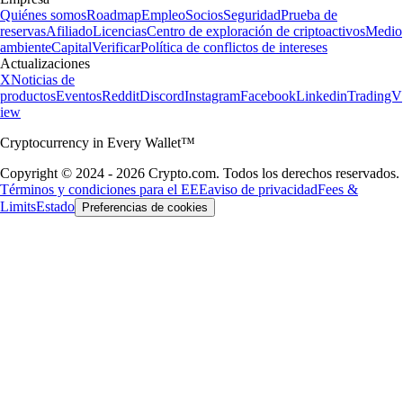
Quiénes somos
Roadmap
Empleo
Socios
Seguridad
Prueba de
reservas
Afiliado
Licencias
Centro de exploración de criptoactivos
Medio
ambiente
Capital
Verificar
Política de conflictos de intereses
Actualizaciones
X
Noticias de
productos
Eventos
Reddit
Discord
Instagram
Facebook
Linkedin
TradingV
iew
Cryptocurrency in Every Wallet™
Copyright © 2024 - 2026 Crypto.com. Todos los derechos reservados.
Términos y condiciones para el EEE
aviso de privacidad
Fees &
Limits
Estado
Preferencias de cookies