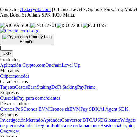
Contacto:
chat.crypto.com
| Oficina: Level 7, Spinola Park, Triq Mikiel
Ang Borg, St Julians SPK 1000 Malta.
Español
|
USD
Productos
Aplicación Crypto.com
Onchain
Level Up
Mercados
Criptomonedas
Características
Tarjetas
Cestas
Earn
Staking
DeFi Staking
Pay
Prime
Empresas
Custodia
Pay para comerciantes
Desarrolladores
Cronos PoS
Cronos EVM
Cronos zkEVM
Pay SDK
AI Agent SDK
Recursos
Investigación
Mercado
Aprender
Conversor BTC/USD
Glosario
Widgets
de precios
Bot de Telegram
Política de reclamaciones
Asistencia
Crypto
Overview
Empresa