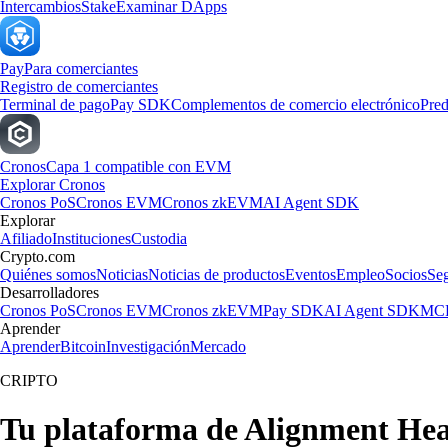
Intercambios
Stake
Examinar DApps
Pay
Para comerciantes
Registro de comerciantes
Terminal de pago
Pay SDK
Complementos de comercio electrónico
Pred
Cronos
Capa 1 compatible con EVM
Explorar Cronos
Cronos PoS
Cronos EVM
Cronos zkEVM
AI Agent SDK
Explorar
Afiliado
Instituciones
Custodia
Crypto.com
Quiénes somos
Noticias
Noticias de productos
Eventos
Empleo
Socios
Se
Desarrolladores
Cronos PoS
Cronos EVM
Cronos zkEVM
Pay SDK
AI Agent SDK
MCP
Aprender
Aprender
Bitcoin
Investigación
Mercado
CRIPTO
Tu plataforma de Alignment Heal