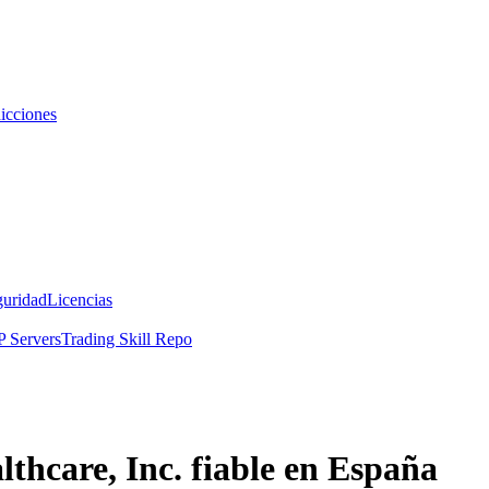
icciones
guridad
Licencias
 Servers
Trading Skill Repo
thcare, Inc. fiable en España