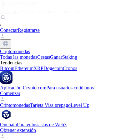
Mercados
Particulares
Empresas
Descubrir
/
Conectar
Registrarse
Criptomonedas
Todas las monedas
Cestas
Ganar
Staking
Tendencias
Bitcoin
Ethereum
XRP
Dogecoin
Cronos
Aplicación Crypto.com
Para usuarios cotidianos
Comenzar
Criptomonedas
Tarjeta Visa prepago
Level Up
Onchain
Para entusiastas de Web3
Obtener extensión