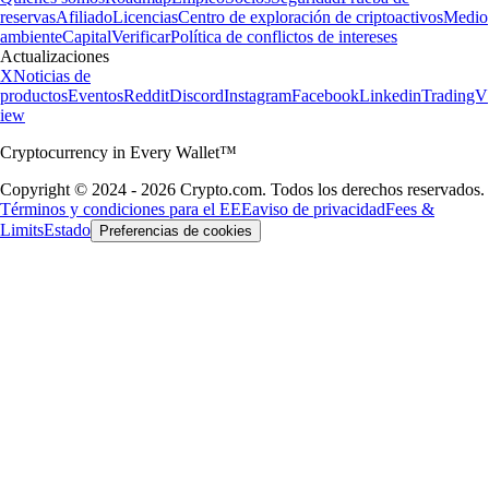
reservas
Afiliado
Licencias
Centro de exploración de criptoactivos
Medio
ambiente
Capital
Verificar
Política de conflictos de intereses
Actualizaciones
X
Noticias de
productos
Eventos
Reddit
Discord
Instagram
Facebook
Linkedin
TradingV
iew
Cryptocurrency in Every Wallet™
Copyright © 2024 - 2026 Crypto.com. Todos los derechos reservados.
Términos y condiciones para el EEE
aviso de privacidad
Fees &
Limits
Estado
Preferencias de cookies