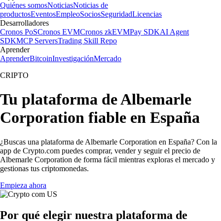
Quiénes somos
Noticias
Noticias de
productos
Eventos
Empleo
Socios
Seguridad
Licencias
Desarrolladores
Cronos PoS
Cronos EVM
Cronos zkEVM
Pay SDK
AI Agent
SDK
MCP Servers
Trading Skill Repo
Aprender
Aprender
Bitcoin
Investigación
Mercado
CRIPTO
Tu plataforma de Albemarle
Corporation fiable en España
¿Buscas una plataforma de Albemarle Corporation en España? Con la
app de Crypto.com puedes comprar, vender y seguir el precio de
Albemarle Corporation de forma fácil mientras exploras el mercado y
gestionas tus criptomonedas.
Empieza ahora
Por qué elegir nuestra plataforma de