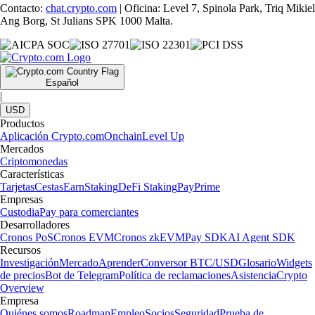
Contacto:
chat.crypto.com
| Oficina: Level 7, Spinola Park, Triq Mikiel
Ang Borg, St Julians SPK 1000 Malta.
Español
|
USD
Productos
Aplicación Crypto.com
Onchain
Level Up
Mercados
Criptomonedas
Características
Tarjetas
Cestas
Earn
Staking
DeFi Staking
Pay
Prime
Empresas
Custodia
Pay para comerciantes
Desarrolladores
Cronos PoS
Cronos EVM
Cronos zkEVM
Pay SDK
AI Agent SDK
Recursos
Investigación
Mercado
Aprender
Conversor BTC/USD
Glosario
Widgets
de precios
Bot de Telegram
Política de reclamaciones
Asistencia
Crypto
Overview
Empresa
Quiénes somos
Roadmap
Empleo
Socios
Seguridad
Prueba de