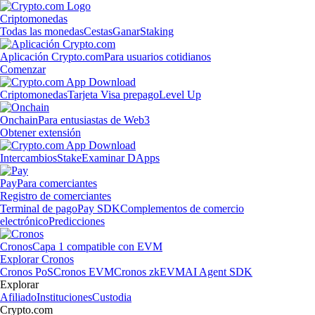
Criptomonedas
Todas las monedas
Cestas
Ganar
Staking
Aplicación Crypto.com
Para usuarios cotidianos
Comenzar
Criptomonedas
Tarjeta Visa prepago
Level Up
Onchain
Para entusiastas de Web3
Obtener extensión
Intercambios
Stake
Examinar DApps
Pay
Para comerciantes
Registro de comerciantes
Terminal de pago
Pay SDK
Complementos de comercio
electrónico
Predicciones
Cronos
Capa 1 compatible con EVM
Explorar Cronos
Cronos PoS
Cronos EVM
Cronos zkEVM
AI Agent SDK
Explorar
Afiliado
Instituciones
Custodia
Crypto.com