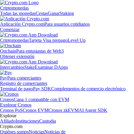
Criptomonedas
Todas las monedas
Cestas
Ganar
Staking
Aplicación Crypto.com
Para usuarios cotidianos
Comenzar
Criptomonedas
Tarjeta Visa prepago
Level Up
Onchain
Para entusiastas de Web3
Obtener extensión
Intercambios
Stake
Examinar DApps
Pay
Para comerciantes
Registro de comerciantes
Terminal de pago
Pay SDK
Complementos de comercio electrónico
Cronos
Capa 1 compatible con EVM
Explorar Cronos
Cronos PoS
Cronos EVM
Cronos zkEVM
AI Agent SDK
Explorar
Afiliado
Instituciones
Custodia
Crypto.com
Quiénes somos
Noticias
Noticias de