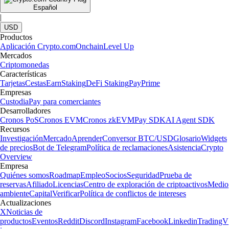
Español
|
USD
Productos
Aplicación Crypto.com
Onchain
Level Up
Mercados
Criptomonedas
Características
Tarjetas
Cestas
Earn
Staking
DeFi Staking
Pay
Prime
Empresas
Custodia
Pay para comerciantes
Desarrolladores
Cronos PoS
Cronos EVM
Cronos zkEVM
Pay SDK
AI Agent SDK
Recursos
Investigación
Mercado
Aprender
Conversor BTC/USD
Glosario
Widgets
de precios
Bot de Telegram
Política de reclamaciones
Asistencia
Crypto
Overview
Empresa
Quiénes somos
Roadmap
Empleo
Socios
Seguridad
Prueba de
reservas
Afiliado
Licencias
Centro de exploración de criptoactivos
Medio
ambiente
Capital
Verificar
Política de conflictos de intereses
Actualizaciones
X
Noticias de
productos
Eventos
Reddit
Discord
Instagram
Facebook
Linkedin
TradingV