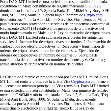
Foris DAX MT Limited es una sociedad de responsabilidad limitada
constituida en Malta con número de registro mercantil C 88392 y
domicilio social en Level 7, Spinola Park, Triq Mikiel Ang Borg, SPK
1000, St. Julians, Malta, que opera bajo el nombre de
Crypto.com
,
tiene autorización de la Autoridad de Servicios Financieros de Malta
para ejercer como proveedor de servicios de criptoactivos conforme al
Reglamento 2023/1114 relativo a los mercados de criptoactivos del
modo implementado en Malta por la Ley de mercados de criptoactivos.
Foris DAX MT Limited está autorizada para prestar los siguientes
servicios: 1. Intercambio de criptoactivos por fondos; 2. Intercambio de
criptoactivos por otros criptoactivos; 3. Recepción y transmisión de
órdenes de criptoactivos en nombre de clientes; 4. Ejecución de
órdenes de criptoactivos en nombre de clientes; 5. Servicios de
transferencia de criptoactivos en nombre de clientes; y 6. Custodia y
administración de criptoactivos en nombre de clientes.
La Cuenta de Efectivo es proporcionada por Foris MT Limited. Foris
MT Limited emite y promueve la tarjeta Visa
Crypto.com
conforme a
su licencia de miembro principal de Visa (emisión). Foris MT Limited
es una sociedad limitada constituida en Malta, con número de registro
mercantil C 90348 y oficina registrada en Level 7, Spinola Park, Triq
Mikiel Ang Borg, SPK 1000, St. Julians, Malta, debidamente
autorizada por la Autoridad de Servicios Financieros de Malta para
emitir dinero electrónico en virtud del anexo III de la Ley de