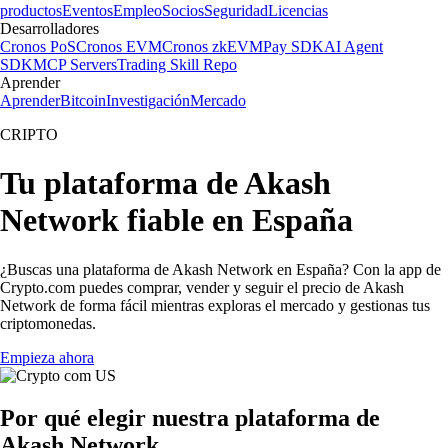
productos
Eventos
Empleo
Socios
Seguridad
Licencias
Desarrolladores
Cronos PoS
Cronos EVM
Cronos zkEVM
Pay SDK
AI Agent
SDK
MCP Servers
Trading Skill Repo
Aprender
Aprender
Bitcoin
Investigación
Mercado
CRIPTO
Tu plataforma de Akash
Network fiable en España
¿Buscas una plataforma de Akash Network en España? Con la app de
Crypto.com puedes comprar, vender y seguir el precio de Akash
Network de forma fácil mientras exploras el mercado y gestionas tus
criptomonedas.
Empieza ahora
Por qué elegir nuestra plataforma de
Akash Network