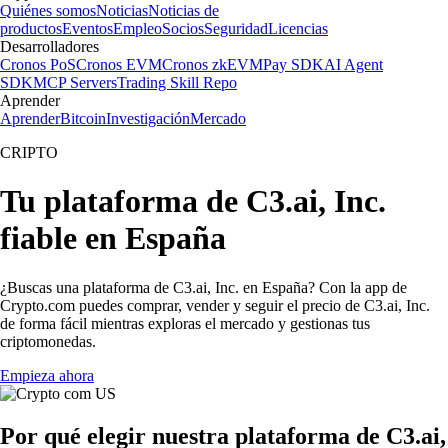
Quiénes somos
Noticias
Noticias de
productos
Eventos
Empleo
Socios
Seguridad
Licencias
Desarrolladores
Cronos PoS
Cronos EVM
Cronos zkEVM
Pay SDK
AI Agent
SDK
MCP Servers
Trading Skill Repo
Aprender
Aprender
Bitcoin
Investigación
Mercado
CRIPTO
Tu plataforma de C3.ai, Inc.
fiable en España
¿Buscas una plataforma de C3.ai, Inc. en España? Con la app de
Crypto.com puedes comprar, vender y seguir el precio de C3.ai, Inc.
de forma fácil mientras exploras el mercado y gestionas tus
criptomonedas.
Empieza ahora
Por qué elegir nuestra plataforma de C3.ai,