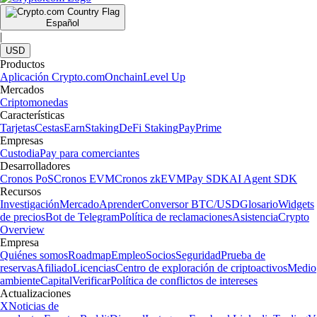
Español
|
USD
Productos
Aplicación Crypto.com
Onchain
Level Up
Mercados
Criptomonedas
Características
Tarjetas
Cestas
Earn
Staking
DeFi Staking
Pay
Prime
Empresas
Custodia
Pay para comerciantes
Desarrolladores
Cronos PoS
Cronos EVM
Cronos zkEVM
Pay SDK
AI Agent SDK
Recursos
Investigación
Mercado
Aprender
Conversor BTC/USD
Glosario
Widgets
de precios
Bot de Telegram
Política de reclamaciones
Asistencia
Crypto
Overview
Empresa
Quiénes somos
Roadmap
Empleo
Socios
Seguridad
Prueba de
reservas
Afiliado
Licencias
Centro de exploración de criptoactivos
Medio
ambiente
Capital
Verificar
Política de conflictos de intereses
Actualizaciones
X
Noticias de