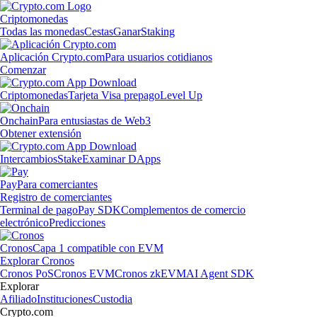
Criptomonedas
Todas las monedas
Cestas
Ganar
Staking
Aplicación Crypto.com
Para usuarios cotidianos
Comenzar
Criptomonedas
Tarjeta Visa prepago
Level Up
Onchain
Para entusiastas de Web3
Obtener extensión
Intercambios
Stake
Examinar DApps
Pay
Para comerciantes
Registro de comerciantes
Terminal de pago
Pay SDK
Complementos de comercio
electrónico
Predicciones
Cronos
Capa 1 compatible con EVM
Explorar Cronos
Cronos PoS
Cronos EVM
Cronos zkEVM
AI Agent SDK
Explorar
Afiliado
Instituciones
Custodia
Crypto.com