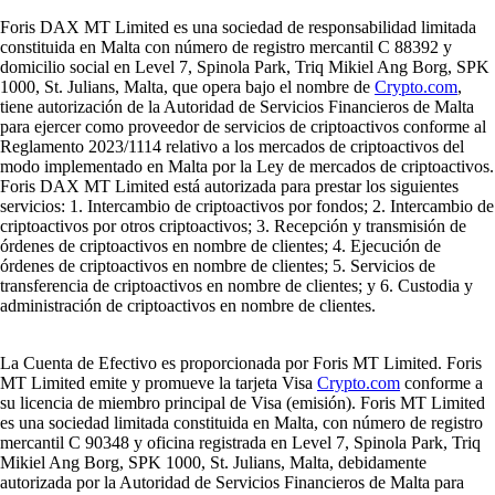
Foris DAX MT Limited es una sociedad de responsabilidad limitada
constituida en Malta con número de registro mercantil C 88392 y
domicilio social en Level 7, Spinola Park, Triq Mikiel Ang Borg, SPK
1000, St. Julians, Malta, que opera bajo el nombre de
Crypto.com
,
tiene autorización de la Autoridad de Servicios Financieros de Malta
para ejercer como proveedor de servicios de criptoactivos conforme al
Reglamento 2023/1114 relativo a los mercados de criptoactivos del
modo implementado en Malta por la Ley de mercados de criptoactivos.
Foris DAX MT Limited está autorizada para prestar los siguientes
servicios: 1. Intercambio de criptoactivos por fondos; 2. Intercambio de
criptoactivos por otros criptoactivos; 3. Recepción y transmisión de
órdenes de criptoactivos en nombre de clientes; 4. Ejecución de
órdenes de criptoactivos en nombre de clientes; 5. Servicios de
transferencia de criptoactivos en nombre de clientes; y 6. Custodia y
administración de criptoactivos en nombre de clientes.
La Cuenta de Efectivo es proporcionada por Foris MT Limited. Foris
MT Limited emite y promueve la tarjeta Visa
Crypto.com
conforme a
su licencia de miembro principal de Visa (emisión). Foris MT Limited
es una sociedad limitada constituida en Malta, con número de registro
mercantil C 90348 y oficina registrada en Level 7, Spinola Park, Triq
Mikiel Ang Borg, SPK 1000, St. Julians, Malta, debidamente
autorizada por la Autoridad de Servicios Financieros de Malta para