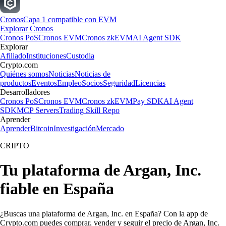
Cronos
Capa 1 compatible con EVM
Explorar Cronos
Cronos PoS
Cronos EVM
Cronos zkEVM
AI Agent SDK
Explorar
Afiliado
Instituciones
Custodia
Crypto.com
Quiénes somos
Noticias
Noticias de
productos
Eventos
Empleo
Socios
Seguridad
Licencias
Desarrolladores
Cronos PoS
Cronos EVM
Cronos zkEVM
Pay SDK
AI Agent
SDK
MCP Servers
Trading Skill Repo
Aprender
Aprender
Bitcoin
Investigación
Mercado
CRIPTO
Tu plataforma de Argan, Inc.
fiable en España
¿Buscas una plataforma de Argan, Inc. en España? Con la app de
Crypto.com puedes comprar, vender y seguir el precio de Argan, Inc.