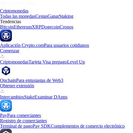
Criptomonedas
Todas las monedas
Cestas
Ganar
Staking
Tendencias
Bitcoin
Ethereum
XRP
Dogecoin
Cronos
Aplicación Crypto.com
Para usuarios cotidianos
Comenzar
Criptomonedas
Tarjeta Visa prepago
Level Up
Onchain
Para entusiastas de Web3
Obtener extensión
Intercambios
Stake
Examinar DApps
Pay
Para comerciantes
Registro de comerciantes
Terminal de pago
Pay SDK
Complementos de comercio electrónico