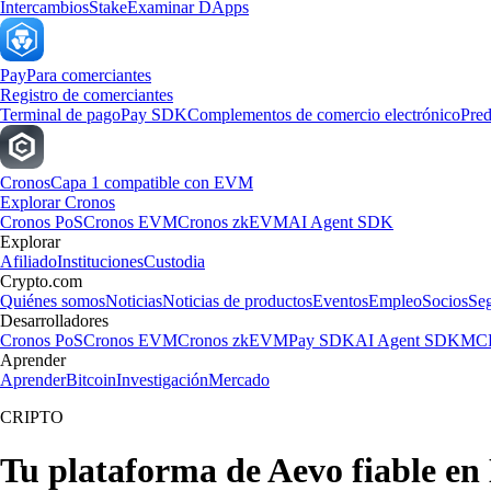
Intercambios
Stake
Examinar DApps
Pay
Para comerciantes
Registro de comerciantes
Terminal de pago
Pay SDK
Complementos de comercio electrónico
Pred
Cronos
Capa 1 compatible con EVM
Explorar Cronos
Cronos PoS
Cronos EVM
Cronos zkEVM
AI Agent SDK
Explorar
Afiliado
Instituciones
Custodia
Crypto.com
Quiénes somos
Noticias
Noticias de productos
Eventos
Empleo
Socios
Se
Desarrolladores
Cronos PoS
Cronos EVM
Cronos zkEVM
Pay SDK
AI Agent SDK
MCP
Aprender
Aprender
Bitcoin
Investigación
Mercado
CRIPTO
Tu plataforma de Aevo fiable en