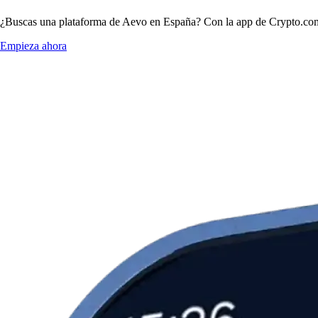
¿Buscas una plataforma de Aevo en España? Con la app de Crypto.com p
Empieza ahora