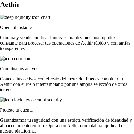
Aethir
Opera al instante
Compra y vende con total fluidez. Garantizamos una liquidez
constante para procesar tus operaciones de Aethir rápido y con tarifas
transparentes.
Combina tus activos
Conecta tus activos con el resto del mercado. Puedes combinar tu
Aethir con euros o intercambiarlo por una amplia selección de otros
tokens.
Protege tu cuenta
Garantizamos tu seguridad con una estricta verificación de identidad y
almacenamiento en frío. Opera con Aethir con total tranquilidad en
nuestra plataforma.