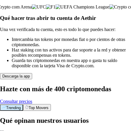
Qué hacer tras abrir tu cuenta de Aethir
Una vez verificada tu cuenta, esto es todo lo que puedes hacer:
Intercambia tus tokens por monedas fiat o por cientos de otras
criptomonedas.
Haz staking con tus activos para dar soporte a la red y obtener
posibles recompensas en tokens.
Guarda tus criptomonedas en nuestra app o gasta tu saldo
disponible con la tarjeta Visa de Crypto.com.
Descarga la app
Hazte con más de 400 criptomonedas
Consultar precios
Trending
Top Movers
Qué opinan nuestros usuarios