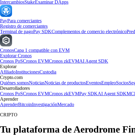
Intercambios
Stake
Examinar DApps
Pay
Para comerciantes
Registro de comerciantes
Terminal de pago
Pay SDK
Complementos de comercio electrónico
Pred
Cronos
Capa 1 compatible con EVM
Explorar Cronos
Cronos PoS
Cronos EVM
Cronos zkEVM
AI Agent SDK
Explorar
Afiliado
Instituciones
Custodia
Crypto.com
Quiénes somos
Noticias
Noticias de productos
Eventos
Empleo
Socios
Se
Desarrolladores
Cronos PoS
Cronos EVM
Cronos zkEVM
Pay SDK
AI Agent SDK
MCP
Aprender
Aprender
Bitcoin
Investigación
Mercado
CRIPTO
Tu plataforma de Aerodrome Fin