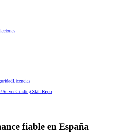
icciones
guridad
Licencias
 Servers
Trading Skill Repo
ance fiable en España