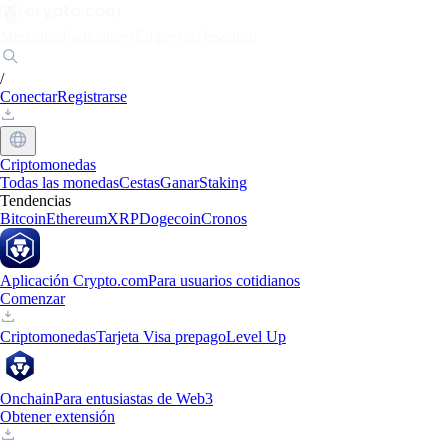
Mercados
Particulares
Empresas
Descubrir
/
Conectar
Registrarse
Criptomonedas
Todas las monedas
Cestas
Ganar
Staking
Tendencias
Bitcoin
Ethereum
XRP
Dogecoin
Cronos
Aplicación Crypto.com
Para usuarios cotidianos
Comenzar
Criptomonedas
Tarjeta Visa prepago
Level Up
Onchain
Para entusiastas de Web3
Obtener extensión