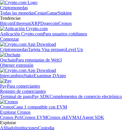
Criptomonedas
Todas las monedas
Cestas
Ganar
Staking
Tendencias
Bitcoin
Ethereum
XRP
Dogecoin
Cronos
Aplicación Crypto.com
Para usuarios cotidianos
Comenzar
Criptomonedas
Tarjeta Visa prepago
Level Up
Onchain
Para entusiastas de Web3
Obtener extensión
Intercambios
Stake
Examinar DApps
Pay
Para comerciantes
Registro de comerciantes
Terminal de pago
Pay SDK
Complementos de comercio electrónico
Cronos
Capa 1 compatible con EVM
Explorar Cronos
Cronos PoS
Cronos EVM
Cronos zkEVM
AI Agent SDK
Explorar
Afiliado
Instituciones
Custodia