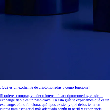
¿Qué es un exchange de criptomonedas y cómo funciona?
Si quieres comprar, vender o intercambiar criptomonedas, elegir un
exchange fiable es un paso clave. En esta guía te explicamos qué es un
exchange, cómo funciona, qué tipos existen y qué debes tener en
cuenta para escoger el más adecuado según tu perfil y experiencia.