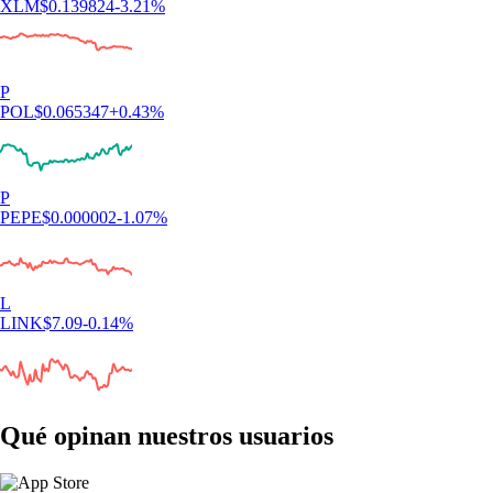
XLM
$
0.139824
-3.21
%
P
POL
$
0.065347
+
0.43
%
P
PEPE
$
0.000002
-1.07
%
L
LINK
$
7.09
-0.14
%
Qué opinan nuestros usuarios