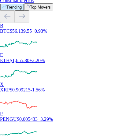
Consultar precios
Trending
Top Movers
B
BTC
$
56,139.55
+
0.93
%
E
ETH
$
1,655.80
+
2.20
%
X
XRP
$
0.909215
-1.56
%
P
PENGU
$
0.005433
+
3.29
%