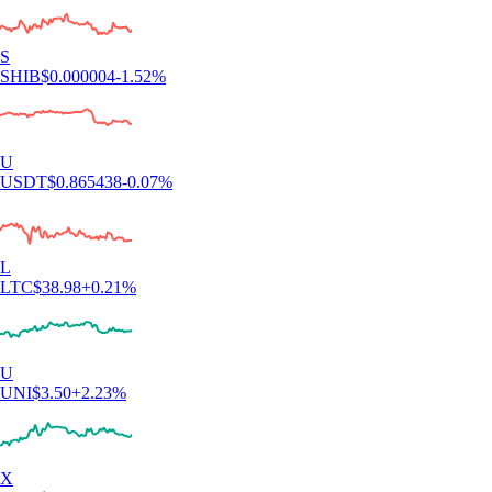
S
SHIB
$
0.000004
-1.52
%
U
USDT
$
0.865438
-0.07
%
L
LTC
$
38.98
+
0.21
%
U
UNI
$
3.50
+
2.23
%
X