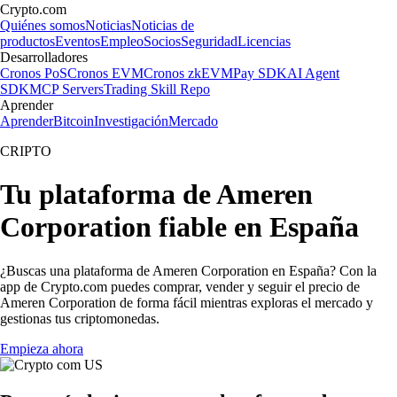
Crypto.com
Quiénes somos
Noticias
Noticias de
productos
Eventos
Empleo
Socios
Seguridad
Licencias
Desarrolladores
Cronos PoS
Cronos EVM
Cronos zkEVM
Pay SDK
AI Agent
SDK
MCP Servers
Trading Skill Repo
Aprender
Aprender
Bitcoin
Investigación
Mercado
CRIPTO
Tu plataforma de Ameren
Corporation fiable en España
¿Buscas una plataforma de Ameren Corporation en España? Con la
app de Crypto.com puedes comprar, vender y seguir el precio de
Ameren Corporation de forma fácil mientras exploras el mercado y
gestionas tus criptomonedas.
Empieza ahora