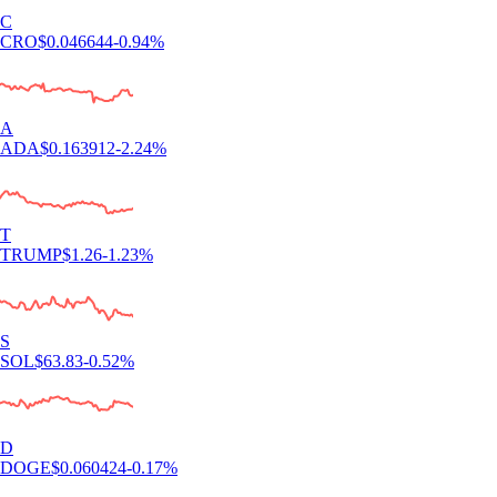
C
CRO
$
0.046644
-0.94
%
A
ADA
$
0.163912
-2.24
%
T
TRUMP
$
1.26
-1.23
%
S
SOL
$
63.83
-0.52
%
D
DOGE
$
0.060424
-0.17
%