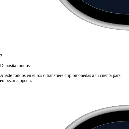
2
Deposita fondos
Añade fondos en euros o transfiere criptomonedas a tu cuenta para
empezar a operar.