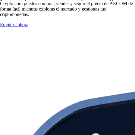
Crypto.com puedes comprar, vender y seguir el precio de AECOM de
forma fácil mientras exploras el mercado y gestionas tus
criptomonedas.
Empieza ahora