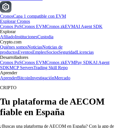
Cronos
Capa 1 compatible con EVM
Explorar Cronos
Cronos PoS
Cronos EVM
Cronos zkEVM
AI Agent SDK
Explorar
Afiliado
Instituciones
Custodia
Crypto.com
Quiénes somos
Noticias
Noticias de
productos
Eventos
Empleo
Socios
Seguridad
Licencias
Desarrolladores
Cronos PoS
Cronos EVM
Cronos zkEVM
Pay SDK
AI Agent
SDK
MCP Servers
Trading Skill Repo
Aprender
Aprender
Bitcoin
Investigación
Mercado
CRIPTO
Tu plataforma de AECOM
fiable en España
¿Buscas una plataforma de AECOM en España? Con la app de