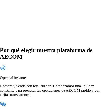
Por qué elegir nuestra plataforma de
AECOM
Opera al instante
Compra y vende con total fluidez. Garantizamos una liquidez
constante para procesar tus operaciones de AECOM rápido y con
tarifas transparentes.