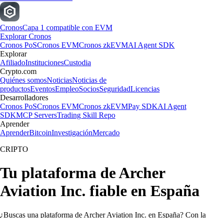
Cronos
Capa 1 compatible con EVM
Explorar Cronos
Cronos PoS
Cronos EVM
Cronos zkEVM
AI Agent SDK
Explorar
Afiliado
Instituciones
Custodia
Crypto.com
Quiénes somos
Noticias
Noticias de
productos
Eventos
Empleo
Socios
Seguridad
Licencias
Desarrolladores
Cronos PoS
Cronos EVM
Cronos zkEVM
Pay SDK
AI Agent
SDK
MCP Servers
Trading Skill Repo
Aprender
Aprender
Bitcoin
Investigación
Mercado
CRIPTO
Tu plataforma de Archer
Aviation Inc. fiable en España
¿Buscas una plataforma de Archer Aviation Inc. en España? Con la