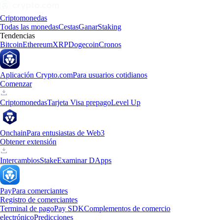
Criptomonedas
Todas las monedas
Cestas
Ganar
Staking
Tendencias
Bitcoin
Ethereum
XRP
Dogecoin
Cronos
Aplicación Crypto.com
Para usuarios cotidianos
Comenzar
Criptomonedas
Tarjeta Visa prepago
Level Up
Onchain
Para entusiastas de Web3
Obtener extensión
Intercambios
Stake
Examinar DApps
Pay
Para comerciantes
Registro de comerciantes
Terminal de pago
Pay SDK
Complementos de comercio
electrónico
Predicciones