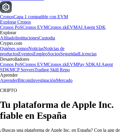
Cronos
Capa 1 compatible con EVM
Explorar Cronos
Cronos PoS
Cronos EVM
Cronos zkEVM
AI Agent SDK
Explorar
Afiliado
Instituciones
Custodia
Crypto.com
Quiénes somos
Noticias
Noticias de
productos
Eventos
Empleo
Socios
Seguridad
Licencias
Desarrolladores
Cronos PoS
Cronos EVM
Cronos zkEVM
Pay SDK
AI Agent
SDK
MCP Servers
Trading Skill Repo
Aprender
Aprender
Bitcoin
Investigación
Mercado
CRIPTO
Tu plataforma de Apple Inc.
fiable en España
¿Buscas una plataforma de Apple Inc. en España? Con la app de