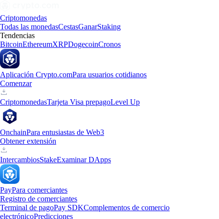
Criptomonedas
Todas las monedas
Cestas
Ganar
Staking
Tendencias
Bitcoin
Ethereum
XRP
Dogecoin
Cronos
Aplicación Crypto.com
Para usuarios cotidianos
Comenzar
Criptomonedas
Tarjeta Visa prepago
Level Up
Onchain
Para entusiastas de Web3
Obtener extensión
Intercambios
Stake
Examinar DApps
Pay
Para comerciantes
Registro de comerciantes
Terminal de pago
Pay SDK
Complementos de comercio
electrónico
Predicciones